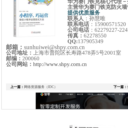
华为赛门铁克核心代理
－
主营华为赛门铁克防火墙
提供优质服务
联系人
：孙慧唯
联系电话
：
15900571520
公司电话
：
62279227-224
传真：
62278550
QQ:
137905349
邮箱：
sunhuiwei@shpy.com.cn
公司地址：
上海市普陀区长寿路
478
弄
5
号
2001
室
邮编：
200060
公司网站：
http://www.shpy.com.cn
上一篇：
网络资源服务（IDC）
下一篇：