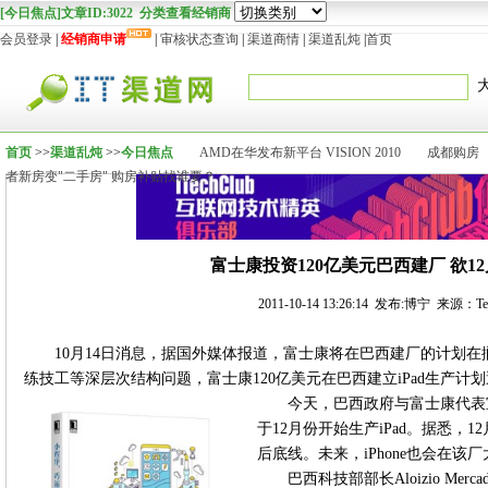
[今日焦点]文章ID:3022 分类查看经销商
会员登录
|
经销商申请
|
审核状态查询
|
渠道商情
|
渠道乱炖
|
首页
首页
>>
渠道乱炖
>>
今日焦点
AMD在华发布新平台 VISION 2010
成都购房
者新房变"二手房" 购房补贴找谁要？
富士康投资120亿美元巴西建厂 欲12月
2011-10-14 13:26:14 发布:博宁 来源：Te
10月14日消息，据国外媒体报道，富士康将在巴西建厂的计划
练技工等深层次结构问题，富士康120亿美元在巴西建立iPad生产计
今天，巴西政府与富士康代表
于12月份开始生产iPad。据悉，1
后底线。未来，iPhone也会在
巴西科技部部长Aloizio Me