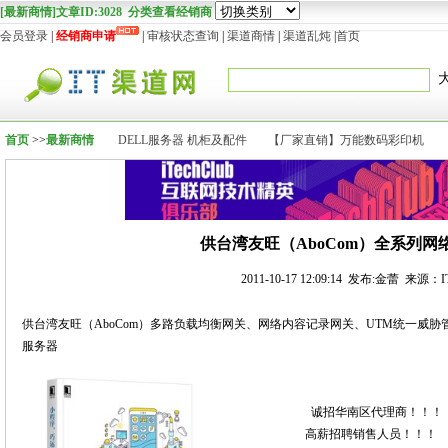
[最新商情]文章ID:3028 分类查看经销商
会员登录
|
经销商申请
|
审核状态查询
|
渠道商情
|
渠道乱炖
|
首页
首页
>>
最新商情
DELL服务器 机柜及配件
【厂家直销】万能数码彩印机
供台湾友旺（AboCom）全系列网
2011-10-17 12:09:14 发布:金蕾 来源：
供台湾友旺（AboCom）多路负载均衡网关、网络内容记录网关、UTM统一威
服务器
诚招华南区代理商！！！
高薪招聘销售人员！！！