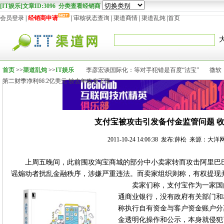
[IT娱乐]文章ID:3096 分类查看经销商
会员登录
|
经销商申请
|
审核状态查询
|
渠道商情
|
渠道乱炖
|
首页
首页
>>
渠道乱炖
>>
IT娱乐
李彦宏谈国际化：等对手犯错是百度“法宝”
微软
第二财季净利66.2亿美元 较去年略有下降
支付宝被攻击引发备付金监管问题 
2011-10-24 14:06:38 发布:薛松 来源：
上周五晚间，此前围攻淘宝商城的部分中小卖家转而攻击阿里巴
谣煽动者扰乱金融秩序，涉嫌严重违法。而卖家组织则称，有权提现
卖家们称，支付宝作为一家国
通商业银行，没有政府有关部门和
称执行自有资金与客户资金账户分
金透明化操作和公示，本身就侵犯