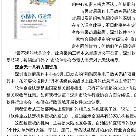
购中心负责人极力否认，但措辞前
市民政局采购电子政务系统深
政局以及组织实施招投标的深圳市
在介入调查此事，不日此事将有定
者多方采访后获悉，深圳软件企业
一家符合招标规定的“省级认定”
定有同等效力，但他们仍在招投标
“最不满的就是这个。政府采购工程本来就应该公平公正，深圳
受歧视，被踢出门外？”市软件协会负责人表示对此无法接受。
深企无一具有入围资质
深圳市政府采购中心在9月1日发布的“和谐民生电子政务系统项
其中一条即要求投标人“具有省级或省级以上政府的信息产业主管部门
软件企业认定是由国家相关部委推出，只有符合资格的企业才能
相关税收等优惠。如何获得认证？深圳市软件行业协会方面介绍说，自
软件行业协会，在所在行政区域开展软件企业认定。
南都记者从工信部网站上查询到的相关文件也证实了这一说法。工信
《软件企业认定机构授权的通知》，通知显示全国共有35家机构被授
这些被授权的机构，主要是大陆地区各省、自治区和直辖市的软
5个计划单列市(大连、宁波、厦门、青岛以及深圳)在内的行业协会