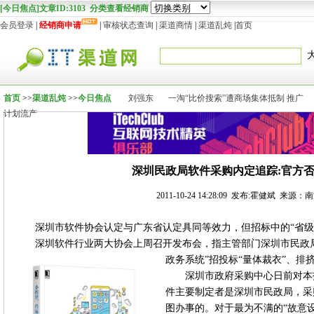
[今日焦点]文章ID:3103 分类查看经销商
会员登录
|
经销商申请
|
审核状态查询
|
渠道商情
|
渠道乱炖
|
首页
首页
>>
渠道乱炖
>>
今日焦点
刘强东
一淘“比价搜索”遭商场集体抵制 推广
计划流产
深圳民政局软件采购内定追踪:官方
2011-10-24 14:28:09 发布:霍健斌 来源
深圳市软件协会认定与广东省认定具同等效力，但招标中的“省级
深圳软件行业两大协会上周召开发布会，指主管部门深圳市民政局一
政务系统”招投标“量体裁衣”、排
深圳市政府采购中心日前对本
件主要制定者是深圳市民政局，采
图办事的。对于最为不满的“故意