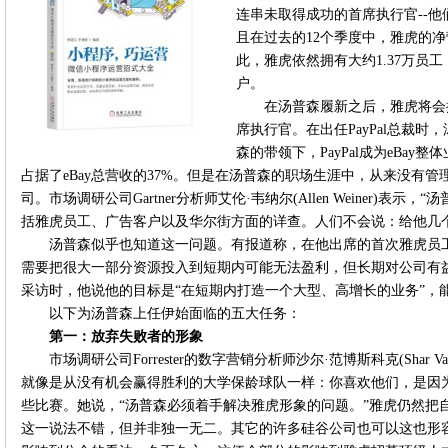
连串未取得成功的首席执行官--他
且在过去的12个季度中，雅虎的
此，雅虎依然拥有大约1.37万员
户。
在汤普森履新之后，雅虎将会
席执行官。在出任PayPal总裁
森的带领下，PayPal成为eBa
占据了eBay总营收的37%。但是在汤普森的职场生涯中，从来没有
司。市场调研公司Gartner分析师艾伦·韦纳尔(Allen Weiner)
括雅虎员工、广告客户以及华尔街方面的详查。人们不会说：给他几
汤普森似乎也知道这一问题。有报道称，在他出席的首次雅虎员
需要把很大一部分资源投入到短期内可能无法盈利，但长期对公司有
采访时，他说他的目标是“在短期内打造一个大型、高增长的业务”，能够
以下为汤普森上任伊始面临的五大任务：
第一：放弃失败者的形象
市场调研公司Forrester的数字营销分析师沙尔·范博斯科克(Shar V
就像是从没有机会赢得胜利的大学保龄球队一样：你喜欢他们，是因
些比赛。她说，“汤普森必须着手解决雅虎形象的问题。”雅虎仍然把
这一说法不错，但并非独一无二。其它的许多硅谷公司也可以这也形