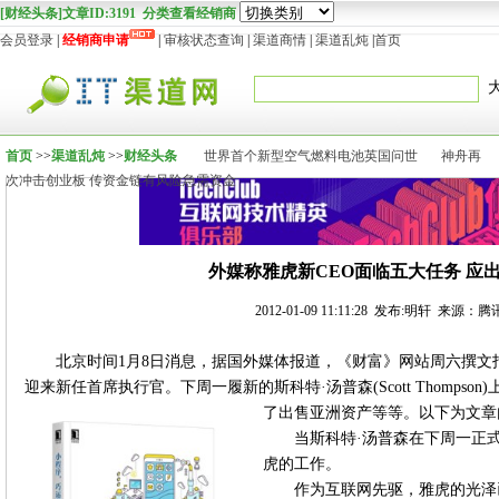
[财经头条]文章ID:3191 分类查看经销商
会员登录
|
经销商申请
|
审核状态查询
|
渠道商情
|
渠道乱炖
|
首页
首页
>>
渠道乱炖
>>
财经头条
世界首个新型空气燃料电池英国问世
神舟再
次冲击创业板 传资金链有风险急需资金
外媒称雅虎新CEO面临五大任务 应
2012-01-09 11:11:28 发布:明轩 来源
北京时间1月8日消息，据国外媒体报道，《财富》网站周六撰文
迎来新任首席执行官。下周一履新的斯科特·汤普森(Scott Thomps
了出售亚洲资产等等。以下为文章
当斯科特·汤普森在下周一正
虎的工作。
作为互联网先驱，雅虎的光泽