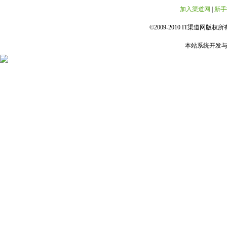
加入渠道网
|
新手
©2009-2010 IT渠道网版权所有 
本站系统开发