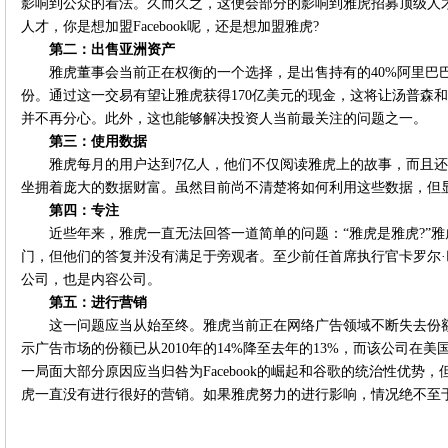
影响到公众的看法。久而久之，这便会部分的影响到雅虎招募顶级人才
人才，你是想加盟Facebook呢，还是想加盟雅虎?
第二：出售亚洲资产
雅虎董事会当前正在权衡的一个选择，是出售持有的40%阿里巴
份。通过这一交易有望让雅虎获得170亿美元的现金，这将让汤普森
并不再分心。此外，这也能够解决投资人当前最关注的问题之一。
第三：使用数据
雅虎每月的用户达到7亿人，他们不仅阅读雅虎上的故事，而且
坐拥着庞大的数据财富。虽然目前尚不清楚将如何利用这些数据，但
第四：专注
近些年来，雅虎一直无法回答一道简单的问题：“雅虎是雅虎?”
门，但他们的答复并没有满足于旁观者。至少前任首席执行官卡罗尔·巴茨(Ca
公司，也是内容公司。
第五：进行营销
这一问题应当从始至终。雅虎当前正在网络广告领域不断失去份额
示广告市场的份额已从2010年的14%降至去年的13%，而该公司在美
一局面大部分原因应当归咎为Facebook的崛起和谷歌的统治性优势
虎一直没有进行很好的营销。如果雅虎努力的进行影响，情况绝不至