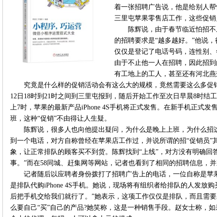
着一张招聘广告说，他是给别人帮
三里屯苹果零售店工作，这些促销
陈辉说，由于春节临近怕招不
的招聘要求是“越多越好。”他说
仅仅是登记了电话号码，连性别、
由于不止他一人在招聘，因此招到
有工地上的工人，甚至还有河北燕
究竟是什么样的促销活动会有这么大的规模，竟然需要这么多促销
12日18时到21时之间到三里屯报到，随后开始工作至次日早晨8时结
上7时，苹果的最新产品iPhone 4S手机将正式发售。在新手机正
班，这种“促销”不由得让人生疑。
陈辉说，很多人也向他提出疑问，为什么是晚上上班，为什么招
到一个电话，对方自称曾经在苹果店工作过，并说所谓的招“促销员”
象，让正常排队的顾客买不到货。陈辉找到“上线”，对方没有明确回
事。”而在58同城、赶集网等网站，记者也看到了相同的招聘信息，并
记者随后以应聘者身份拨打了招聘广告上的电话，一位自称是苹
是排队代购iPhone 4S手机。她说，现场将有组织者给排队的人发
后把手机交给我们就行了。”她表示，这项工作仅仅是排队，而且需
么要自己“买”自己的产品?她笑称，这是一种销售手段。赵女士称，如