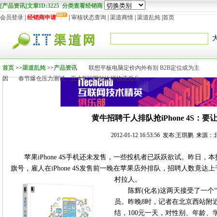
[产品资讯]文章ID:3225 分类查看经销商
会员登录
|
经销商申请
|
审核状态查询
|
渠道商情
|
渠道乱炖
|
首页
首页
>>
渠道乱炖
>>
产品资讯
联想平板电脑定价内外有别 B2B定位或为主
因
春节爆仓压力测试：五大B2C网站比拼物流后台
黄牛招聘千人排队抢iPhone 4S：
2012-01-12 16:53:56 发布:王琪鹏 来
苹果iPhone 4S手机还未发售，一些投机者已跃跃欲试。昨日
旗号，雇人在iPhone 4S发售前一晚在苹果店外排队，招聘人数竟
村拉人。
陈辉(化名)这两天接受了一个
员。昨晚8时，记者在北京西站附
结，100元一天，对性别、年龄、