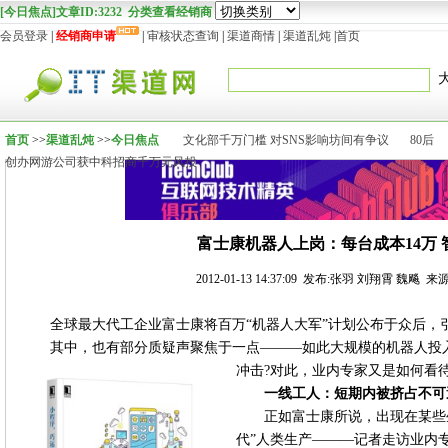
[今日焦点]文章ID:3232 分类查看经销商
会员登录
|
经销商申请
|
审核状态查询
|
渠道商情
|
渠道乱炖
|
首页
首页
>>
渠道乱炖
>>
今日焦点
文化部千万门槛 对SNS影响坊间有争议
80后
创办网游公司获中科招商千万元风投
富士康机器人上岗：每台成本14万 
2012-01-13 14:37:09 发布:张羽 刘翔霄 魏
全球最大代工企业富士康将百万“机器人大军”计划公布于众后，
其中，也有部分质疑声聚焦于一点———如此大规模的机器人投
冲击?对此，业内专家又是如何看待
一线工人：短期内被挤占不可
正如富士康所说，出现在某些
代”人类生产———记者走访业内