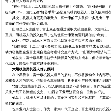
臂，抑或人形等多种外观。
“在生产线上，工人相比机器人操作较为不准确。”谢刚举例说，产品通
提高到93%，因此无论“机器手臂”还是更高端的机器人，投入使用后
其次，机器人有更高的承受力。富士康的工人队伍中多是出生于
简单的劳作使他们压力倍增。
出现员工N连跳后，富士康正在通过采取大范围涨薪、大规模迁
重演。而机器人的投入使用，也能使富士康避免遇到类似的“麻烦”。
此外，劳动力成本的不断提高也是富士康不得不考虑的问题。
“我国提出‘十二五’期间要努力实现最低工资标准年均成长13%以
动力密集型企业富士康自然会考虑转变生产方式。”山西大学经济与
他认为，富士康早期得益于大陆低廉的劳动力成本，但近年来这
化出发，降低生产成本以提高利润。
大规模使用机器人难以做到
在业界看来，富士康机器人项目的启动，不仅将推动企业内部寻
和相关人才的需求。但这是否就意味着，机器化生产时代将随之到来?
“如此大规模造机器人，投入的资金自然不是小数目，而作为企
关生产线工艺流程的改变。”山西省工业经济联合会一位副会长说。
他认为，机器人不是通用的，需要不同零件和不同程序，尤其富士
换代的速度。
也有业内人士指出，作为一家为IT代工企业，富士康研发的机器