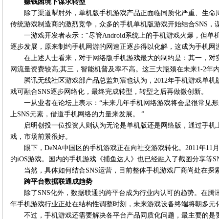
赚钱困境下谋求转型
除了渠道掣肘外，单机版手机游戏产品正面临同质化严重、生命
传统游戏制造商的激烈竞争，众多的手机单机版游戏开始结合SNS，
一游戏开发者表示：“尽管Android系统上的手机游戏火爆，但
逐步发展，原来制约手机网游的网速正逐步得以化解，这成为手机网
在上述人士看来，对于网络版手机游戏最大的制约是：其一，对
网流量资费较高;其三，智能机普及率不高。这三大瓶颈在未来1-2年
腾讯无线社区游戏部产品总监刘宸也认为，2012年手机游戏单
戏可融合SNS逐步网络化，最终完成转型，转型之后再做微创新。
一从业者在论坛上表示：“未来几年手机网络游戏将会是很常见
上SNS元素，借道手机网络的力量来发展。 ”
启明创投一位投资人则认为无论是单机版还是网络版，通过手机上
戏，市场前景很好。
眼下，DeNA中国区的手机游戏正在向社交游戏转化。2011年11
的iOS游戏。国内的手机游戏《捕鱼达人》也已经融入了截图分享等S
当然，具体如何结合SNS运营，目前整体手机游戏厂商尚处在探
跨平台数据联通成趋势
除了SNS化外，数据联通的跨平台成为行业内认可的趋势。在腾讯
年手机游戏行业正处在结构性调整时刻，未来游戏设备终端将朝多元
不过，手机游戏还需要解决各平台产品同质化问题，最主要的是