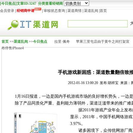
[今日焦点]文章ID:3247 分类查看经销商
会员登录
|
经销商申请
|
审核状态查询
|
渠道商情
|
渠道乱炖
|
首页
首页
>>
渠道乱炖
>>
今日焦点
拉里·佩奇
苹果三里屯店由于黄牛之间打架宣
布停售iPhone4
手机游戏新困惑：渠道数量翻倍致推
2012-01-16 13:00:20 发布:胡祥宝 来
1月16日报道，一边是国内手机游戏市场的良好增长势头，一边
除了产品同质化严重、盈利能力薄弱外，渠道泛滥带来的推广难
据2011年游戏产业年会上发
显示，2011年，中国手机网络游戏
3.97%。
诸多困境下，众传统网游厂商