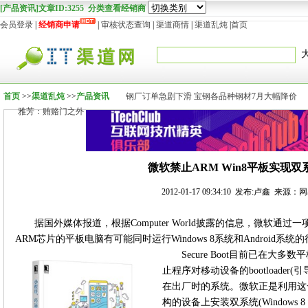
[产品资讯]文章ID:3255 分类查看经销商
会员登录
|
经销商申请
|
审核状态查询
|
渠道商情
|
渠道乱炖
|
首页
首页
>>
渠道乱炖
>>
产品资讯
钢厂订单急剧下滑 宝钢各品种钢材7月大幅降价
雅芳：贿赂门之外
微软禁止ARM Win8平板实现双
2012-01-17 09:34:10 发布:卢鑫 来源
据国外媒体报道，根据Computer World披露的信息，微软通过一项
ARM芯片的平板电脑有可能同时运行Windows 8系统和Android系统
Secure Boot目前已在
止程序对移动设备的bootloade
在出厂时的系统。微软正是利用这
构的设备上安装双系统(Windows 8