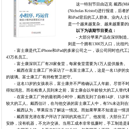
这一特别节目由迈克·戴西(Mike
(Nicholas Kristof)进行报
和iPad背后的工人群体。业内人
是一个越来越复杂、越来越重要的
以下为该期节目要点：
- 大部分苹果产品在深圳制造
则是一个拥有1300万人口，比纽
- 富士康是代工iPhone和iPad的多家公司之一，该公司同时
43万名员工。
- 富士康深圳工厂有20家食堂，每家食堂需要为1万人提供服务。
- 戴西在富士康工厂外采访了一名富士康工人，这是一名13岁的女
的玻璃。富士康工厂有持枪警卫把守。
- 这名13岁的女孩表示，富士康并不严格确认工人年龄。尽管
得知消息。而在检查人员到来之前，富士康会以年龄较大的工人替代
- 在富士康工厂外的最初两小时中，戴西见到了自称14岁、13岁
较大的工人。戴西估计，在与他交谈的富士康工人中，有5%未达到合
- 戴西认为，苹果应当了解这一情况。而如果苹果不知道这一情
- 戴西冒充潜在客户拜访了深圳的其他工厂。他发现，大部分工
安静，没有机器，不允许交谈。当用工成本非常低廉时，手工制造是