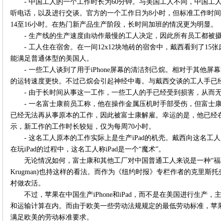
- 中国工人的一个工作时长为60分钟。与美国工人不同，中国
听电话，以及进行交谈。官方的一个工作日为8小时，但标准工作时间
14至16小时。在热门新产品生产阶段，长时间加班的情况更为明显。
- 生产线的生产速度由动作最慢的工人决定，因此所有员工都被
- 工人住在宿舍。在一间12x12块地砖的宿舍中，戴西看到了1
能满足普通体型的美国人。
- 一些工人谈到了用于iPhone屏幕的清洁剂己烷。相对于其他
的运转速度更快。不过己烷会引起神经中毒。与戴西交谈的工人手已
- 由于长时间从事这一工作，一些工人的手已经受到损害，从而
- 一名富士康前员工称，他在操作金属压机时手部受伤，但富士
已经无法再从事原本的工作，因此被富士康解雇。幸运的是，他已经
示，新工作的工作时长较短，仅为每周70小时。
- 这名工人原本的工作实际上是生产iPad的机壳。戴西向这名工人
在玩iPad的过程中，这名工人称iPad是一个“魔术”。
无论情况如何，富士康和其他工厂对中国普通工人来说是一种“福利”
Krugman)也持这样的看法。而作为《纽约时报》专栏作者的克里
村做农活。
不过，苹果在中国生产iPhone和iPad，而不是在美国进行生
和运输计算在内。而由于欧美一些劳动法规规定的最低劳动标准，苹
满足欧美的劳动标准要求。