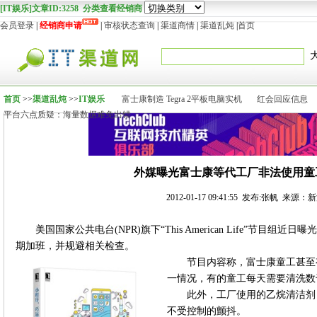
[IT娱乐]文章ID:3258 分类查看经销商
会员登录
|
经销商申请
|
审核状态查询
|
渠道商情
|
渠道乱炖
|
首页
首页
>>
渠道乱炖
>>
IT娱乐
富士康制造 Tegra 2平板电脑实机
红会回应信息
平台六点质疑：海量数据难免出错
外媒曝光富士康等代工厂非法使用童
2012-01-17 09:41:55 发布:张帆 来源
美国国家公共电台(NPR)旗下“This American Life”节
期加班，并规避相关检查。
节目内容称，富士康童工甚至
一情况，有的童工每天需要清洗数千部
此外，工厂使用的乙烷清洁剂
不受控制的颤抖。