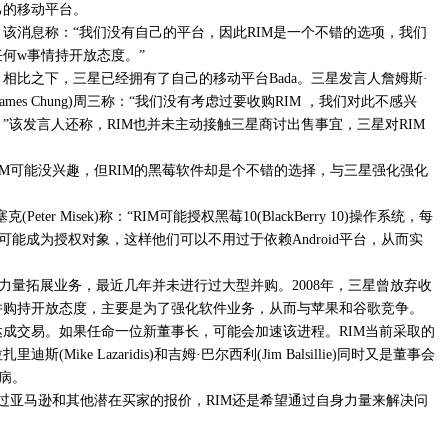
己的移动平台。
该消息称：“我们没有自己的平台，因此RIM是一个不错的选项，我们
任何w事情持开放态度。”
相比之下，三星已经拥有了自己的移动平台Bada。三星发言人詹姆斯·
James Chung)周三称：“我们没有考虑过要收购RIM ，我们对此不感兴
。”该发言人还称，RIM也并未主动接触三星商讨出售事宜，三星对RIM
IM可能没兴趣，但RIM的黑莓软件却是个不错的选择，与三星强化强化
(Peter Misek)称：“RIM可能授权黑莓10(BlackBerry 10)操作系统，每
可能成为授权对象，这样他们可以不用过于依赖Android平台，从而实
力量拓展业务，最近几年并未进行过大型并购。2008年，三星曾放弃收
星对并购持开放态度，主要是为了强化软件业务，从而与苹果和谷歌竞争。
达成交易。如果任命一位新董事长，可能会加速该进程。RIM当前采取的
(Mike Lazaridis)和吉姆·巴尔西利(Jim Balsillie)同时又是董事会
病。
绝过亚马逊和其他潜在买家的报价，RIM还是希望通过自身力量来解决问