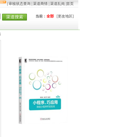
|
审核状态查询
|
渠道商情
|
渠道乱炖
|
首页
当前：
全部
[更改地区]
渠道搜索
癌