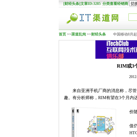
[财经头条]文章ID:3285 分类查看经销商
首页
>>
渠道乱炖
>>
财经头条
中国移动8月起
RIM或
201
来自亚洲手机厂商的消息称，尽管三
趣。有分析师称，RIM有望在3个月内
价
值
H