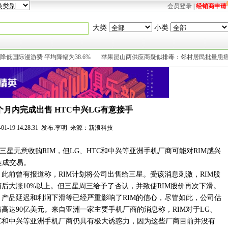
会员登录
|
经销商申请
大类
小类
降低国际漫游费 平均降幅为38.6%
苹果昆山两供应商疑似排毒：邻村居民批量患
3个月内完成出售 HTC中兴LG有意接手
2-01-19 14:28:31 发布:李明 来源：新浪科技
星无意收购RIM，但LG、HTC和中兴等亚洲手机厂商可能对RIM感兴
达成交易。
此前曾有报道称，RIM计划将公司出售给三星。受该消息刺激，RIM股
随后大涨10%以上。但三星周三给予了否认，并致使RIM股价再次下滑。
产品延迟和利润下滑等已经严重影响了RIM的信心，尽管如此，公司估
仍高达90亿美元。来自亚洲一家主要手机厂商的消息称，RIM对于LG、
TC和中兴等亚洲手机厂商仍具有极大诱惑力，因为这些厂商目前并没有