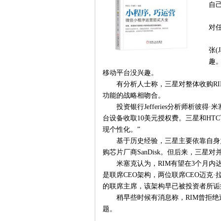
自
对
张(
趣
移动平台没兴趣。
有分析人士称，三星对整体收购R
功能的战略相吻合。
投资银行Jefferies分析师析彼得·米塞克
台设备收取10美元授权费。三星和HTC
现个性化。”
基于历史经验，三星主要依靠自身
购芯片厂商SanDisk。但后来，三
米塞克认为，RIM有望在3个月内
是联席CEO架构，两位联席CEO迈克·拉扎里迪斯
的联席主席，该架构早已被投资者所诟
稍早些时候有消息称，RIM曾拒
题。