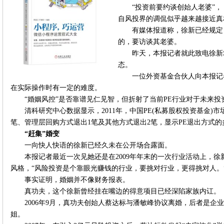
“投资前要约谈创始人老婆”
自风投界的调侃似乎越来越接近真
有媒体报道称，徐新已经规定
的，要访谈其老婆。
昨天，本报记者就此致电徐新
态。
一位外资基金合伙人向本报记
在实际操作时有一定的难度。
“婚姻风控”是否靠谱见仁见智，但折射了当前PE行业对于未来投
清科研究中心数据显示，2011年，中国PE(私募股权投资基金)市
笔、管理层回购方式退出1笔及其他方式退出2笔，显示PE退出方式的
“赶集”婚变
一向快人快语的徐新已经久未在公开场合露面。
本报记者最近一次见她还是在2009年年末的一次行业活动上，
风格，“风险投资是个靠眼光赚钱的行业，要挑对行业，更得挑对人。
事实证明，婚姻并不像财务报表。
真功夫，这个徐新曾经挂在嘴边的得意项目已经深陷家族内讧。
2006年9月，真功夫创始人蔡达标与潘敏峰协议离婚，后者是企
姐。