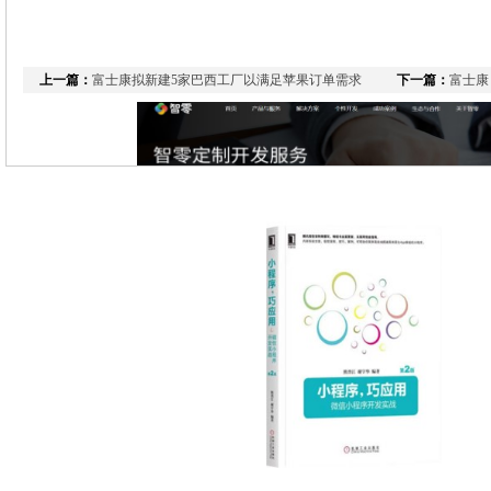
上一篇：
富士康拟新建5家巴西工厂以满足苹果订单需求
下一篇：
富士康