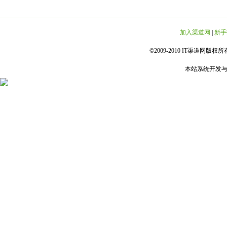
加入渠道网
|
新手
©2009-2010 IT渠道网版权所有 
本站系统开发