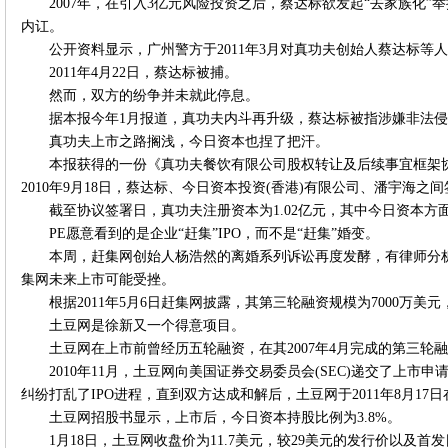
2007年，在引入3亿元风险投资之后，蔡达标欲发起“去家族化
内讧。
公开资料显示，广州警方于2011年3月对真功夫创始人蔡达标等
2011年4月22日，蔡达标被捕。
然而，双方的纷争并未就此停息。
据本报今年1月报道，真功夫内斗再升级，蔡达标被指涉嫌非法侵占
真功夫上市之路搁浅，今日资本也捏了把汗。
本报获得的一份《真功夫餐饮有限公司股权转让及后续事宜框架
2010年9月18日，蔡达标、今日资本投资(香港)有限公司、潘宇海
截至协议签署日，真功夫注册资本为1.02亿元，其中今日资本方
PE愿意看到的是企业“赶集”IPO，而不是“赶集”婚变。
本周，赶集网创始人杨浩然的离婚系列诉讼再度发酵，有律师分
集网未来上市可能受挫。
根据2011年5月6日赶集网披露，其第三轮融资规模为7000万
土豆网是徐新又一个得意项目。
土豆网在上市前曾经历五轮融资，在其2007年4月完成的第三轮
2010年11月，土豆网向美国证券交易委员会(SEC)递交了上
纠纷打乱了IPO进程，直到双方达成和解后，土豆网于2011年8月17
土豆网招股书显示，上市后，今日资本持股比例为3.8%。
1月18日，土豆网收盘价为11.7美元，较29美元的发行价以及首发