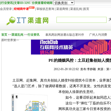
[行业资讯]文章ID:3295 分类查看经销商
会员登录
|
经销商申请
|
审核状态查询
|
渠道商情
|
渠道乱炖
|
首页
首页
>>
渠道乱炖
>>
行业资讯
暴风两款网游遭出版总署叫停
广州人均消费
茶叶世界第一
PE的婚姻风控：土豆赶集创始人搅
2012-01-20 10:22:02 发布:李静颖 来源
土豆网、赶集网、真功夫创始人婚变纠纷搅扰今日资本，业界激荡
“选人是门艺术，除了做调研看数据，还离不开直觉。女性的直觉
本创始人徐新的生意经。
如今，这番话听起来如同恋人
这位一手“捧红”丁磊的伯乐不曾
网和真功夫这三家今日资本投资的企