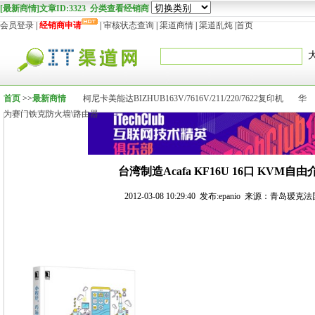
[最新商情]文章ID:3323 分类查看经销商
会员登录
|
经销商申请
|
审核状态查询
|
渠道商情
|
渠道乱炖
|
首页
首页
>>
最新商情
柯尼卡美能达BIZHUB163V/7616V/211/220/7622复印机
华
为赛门铁克防火墙\路由器
台湾制造Acafa KF16U 16口 KVM
2012-03-08 10:29:40 发布:epanio 来源：青