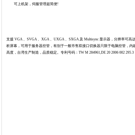
可上机架，伺服管理超简便!
支援 VGA 、SVGA 、XGA 、UXGA 、SXGA 及 Multisync 显示器，分辨率可高达 20
析屏幕
，
可用于服务器控管，有别于一般市售双接口切换器只限于电脑控管
，内建
高度
，台湾生产制造，品质稳定。专利号码：TW M 284961,DE 20 2006 002 295.3