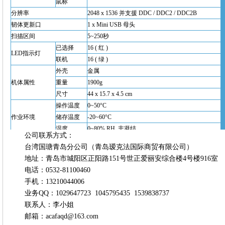
鼠标
分辨率
2048 x 1536 并支援 DDC / DDC2 / DDC2B
韧体更新口
1 x Mini USB 母头
扫描区间
5~250秒
已选择
16 ( 红 )
LED指示灯
联机
16 ( 绿 )
外壳
金属
机体属性
重量
1900g
尺寸
44 x 15.7 x 4.5 cm
操作温度
0~50°C
作业环境
储存温度
-20~60°C
湿度
0~80% RH, 非凝结
公司联系方式：
台湾国瑭青岛分公司（青岛瑷克法国际商贸有限公司）
地址：青岛市城阳区正阳路151号世正爱丽安综合楼4号楼916室
电话：0532-81100460
手机：13210044006
业务QQ：1029647723 1045795435 1539838737
联系人：李小姐
邮箱：acafaqd@163.com