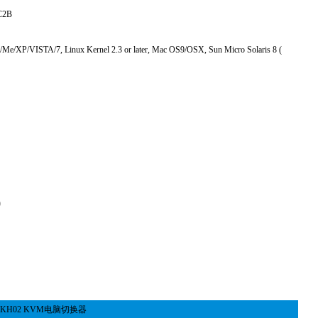
C2B
ISTA/7, Linux Kernel 2.3 or later, Mac OS9/OSX, Sun Micro Solaris 8 (
)
KH02 KVM电脑切换器