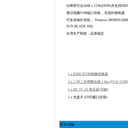
分辨率可达2048 x 1536@85Hz并支持DD
透过电脑USB端口供电，无须外接电源
可支持操作系统： Windows 98/98SE/2000/Me/XP/V
SUN BLADE 100)
台湾生产制造，品质稳定
1 x KH02 KVM电脑切换器
2 x 二对二专用整合线-1.8m (VGA+USB
1 x DC 5V 2A 变压器(另购)
1 x 光盘片 (OSD窗口安装)
型号/功能