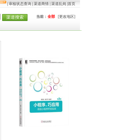
|
审核状态查询
|
渠道商情
|
渠道乱炖
|
首页
当前：
全部
[更改地区]
渠道搜索