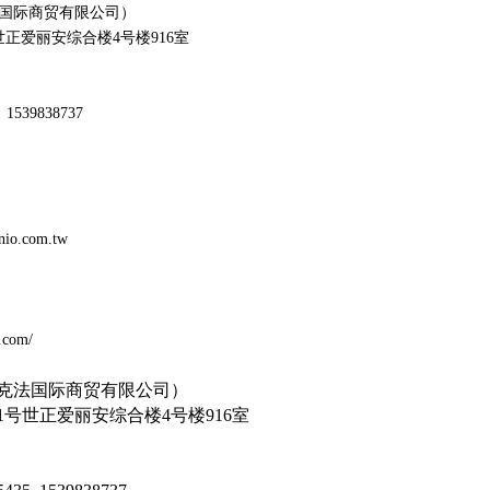
国际商贸有限公司）
正爱丽安综合楼4号楼916室
1539838737
/panio.com.tw
m/
t.com/
克法国际商贸有限公司）
1
号世正爱丽安综合楼
4
号楼
916
室