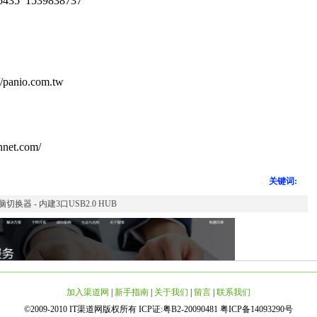
5435
1539838737
://panio.com.tw
/
chnet.com/
关键词:
脑切换器 - 内建3口USB2.0 HUB
下一篇：
台湾制造Acafa KF116P 16端口 双介面 IP KVM 电脑切换器
加入渠道网
|
新手指南
|
关于我们
|
留言
|
联系我们
©2009-2010 IT渠道网版权所有 ICP证:粤B2-20090481 粤ICP备14093290号