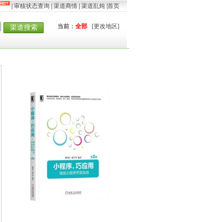
|
审核状态查询
|
渠道商情
|
渠道乱炖
|
首页
当前：
全部
[更改地区]
渠道搜索