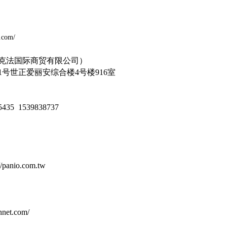
m/
t.com/
克法国际商贸有限公司）
1
号世正爱丽安综合楼
4
号楼
916
室
5435
1539838737
://panio.com.tw
/
chnet.com/