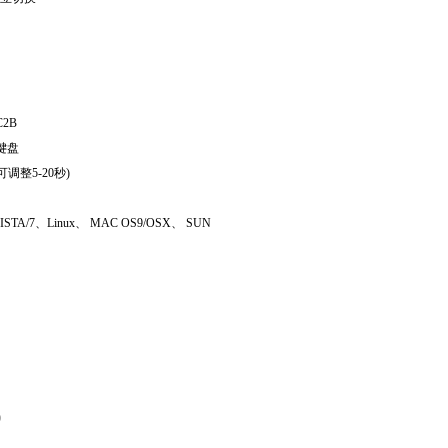
C2B
键盘
整5-20秒)
p/VISTA/7、Linux、 MAC OS9/OSX、 SUN
)