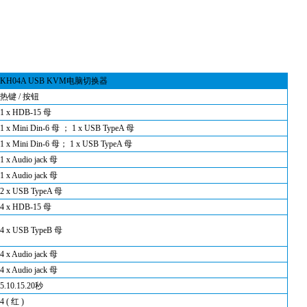
KH04A USB KVM电脑切换器
热键 / 按钮
1 x HDB-15 母
1 x Mini Din-6 母 ； 1 x USB TypeA 母
1 x Mini Din-6 母； 1 x USB TypeA 母
1 x Audio jack 母
1 x Audio jack 母
2 x
USB TypeA 母
4 x HDB-15 母
4 x USB TypeB 母
4 x Audio jack 母
4 x Audio jack 母
5.10.15.20秒
4 ( 红 )