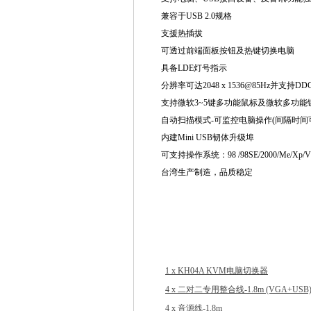
兼容于USB 2.0规格
支援热插拔
可透过前端面板按钮及热键切换电脑
具备LDE灯号指示
分辨率可达2048 x 1536@85Hz并支持DD
支持微软3~5键多功能鼠标及微软多功能
自动扫描模式-可监控电脑操作(间隔时间可调
内建Mini USB韧体升级埠
可支持操作系统：
98 /98SE/2000/Me/X
台湾生产制造，品质稳定
1 x KH04A KVM电脑切换器
4 x 二对二专用整合线-1.8m (VGA+USB
4 x 音源线-1.8m