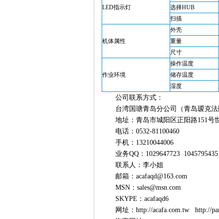
LED指示灯
选择HUB
扫描
外壳
机体属性
重量
尺寸
操作温度
作业环境
储存温度
湿度
公司联系方式：
台湾国瑭青岛分公司（青岛瑷克法
地址：青岛市城阳区正阳路151号世
电话：0532-81100460
手机：13210044006
业务QQ：1029647723 1045795435 
联系人：李小姐
邮箱：acafaqd@163.com
MSN：sales@msn.com
SKYPE：acafaqd6
网址：http://acafa.com.tw http:/