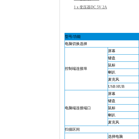
1 x 变压器DC 5V 2A
型号/功能
电脑切换选择
屏幕
键盘
鼠标
控制端连接埠
喇叭
麦克风
USB HUB
屏幕
键盘
电脑端连接端口
鼠标
喇叭
麦克风
扫描区间
选择电脑