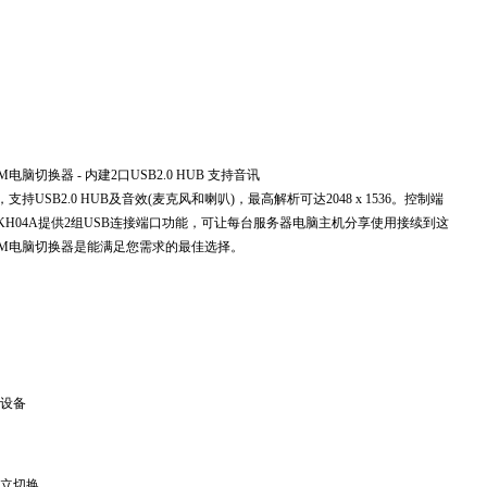
 KVM电脑切换器 - 内建2口USB2.0 HUB 支持音讯
，支持USB2.0 HUB及音效(麦克风和喇叭)，最高解析可达2048 x 1536。控制端
，KH04A提供2组USB连接端口功能，可让每台服务器电脑主机分享使用接续到这
 KVM电脑切换器是能满足您需求的最佳选择。
口设备
独立切换