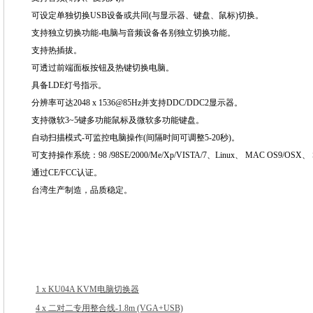
可设定单独切换USB设备或共同(与显示器、键盘、鼠标)切换。
支持独立切换功能-电脑与音频设备各别独立切换功能。
支持热插拔。
可透过前端面板按钮及热键切换电脑。
具备LDE灯号指示。
分辨率可达2048 x 1536@85Hz并支持DDC/DDC2显示器。
支持微软3~5键多功能鼠标及微软多功能键盘。
自动扫描模式-可监控电脑操作(间隔时间可调整5-20秒)。
可支持操作系统：
98 /98SE/2000/Me/Xp/VISTA/7、Linux、 MAC OS9/OSX
通过CE/FCC认证。
台湾生产制造，品质稳定。
1 x KU04A KVM电脑切换器
4 x 二对二专用整合线-1.8m (VGA+USB)