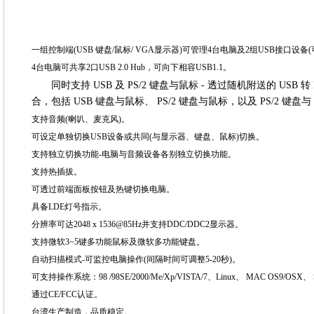
一组控制端(USB 键盘/鼠标/ VGA显示器)可管理4台电脑及2组USB接口设
4台电脑可共享2口USB 2.0 Hub，可向下相容USB1.1。
同时支持 USB 及 PS/2 键盘与鼠标
- 透过随机附送的 USB 
合，包括 USB 键盘与鼠标、 PS/2 键盘与鼠标，以及 PS/2 键盘与 
支持音频(喇叭、麦克风)。
可设定单独切换USB设备或共同(与显示器、键盘、鼠标)切换。
支持独立切换功能-电脑与音频设备各别独立切换功能。
支持热插拔。
可透过前端面板按钮及热键切换电脑。
具备LDE灯号指示。
分辨率可达2048 x 1536@85Hz并支持DDC/DDC2显示器。
支持微软3~5键多功能鼠标及微软多功能键盘。
自动扫描模式-可监控电脑操作(间隔时间可调整5-20秒)。
可支持操作系统：
98 /98SE/2000/Me/Xp/VISTA/7、Linux、 MAC OS9/OSX
通过CE/FCC认证。
台湾生产制造，品质稳定。