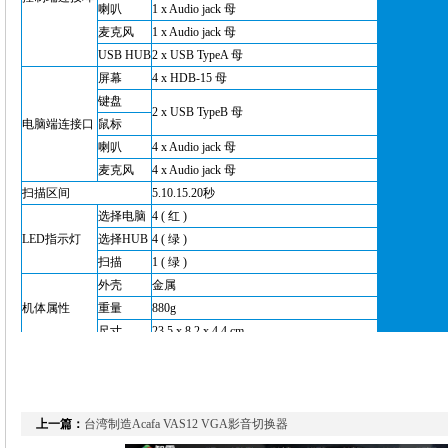
喇叭
1 x Audio jack 母
麦克风
1 x Audio jack 母
USB HUB
2 x
USB TypeA 母
屏幕
4 x HDB-15 母
键盘
2 x USB TypeB 母
电脑端连接口
鼠标
喇叭
4 x Audio jack 母
麦克风
4 x Audio jack 母
扫描区间
5.10.15.20秒
选择电脑
4 ( 红 )
LED指示灯
选择HUB
4 ( 绿 )
扫描
1 ( 绿 )
外壳
金属
机体属性
重量
880g
尺寸
23.5 x 8.2 x 4.4 cm
操作温度
0~50°C
作业环境
储存温度
-20~60°C
湿度
0~80% RH, 非凝结
上一篇：
台湾制造Acafa VAS12 VGA影音切换器
下一篇：
台湾制造Acafa KU0