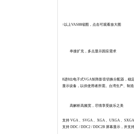
↑以上VAS88缩图，点击可观看放大图
串接扩充，多点显示因应需求
8进8出
电子式VGA矩阵影音切换分配器
，稳
显示设备，以供使用者所需。
台湾生产、制造
高解析高频宽，尽情享受娱乐之美
支持 VGA 、SVGA 、XGA 、UXGA 、SXGA 
支持 DDC / DDC2 / DDC2B 屏幕显示，