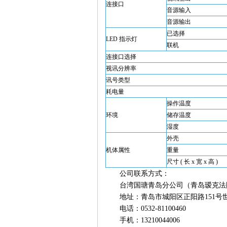
连接口
音源输入
音源输出
已选择
LED 指示灯
联机
连接口选择
视讯分辨率
讯号类型
耗电量
操作温度
环境
储存温度
湿度
外壳
机体属性
重量
尺寸 ( 长 x 宽 x 高 )
公司联系方式：
台湾国瑭青岛分公司（青岛瑷克法
地址：青岛市城阳区正阳路151号世
电话：0532-81100460
手机：13210044006