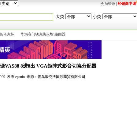
会员登录
|
经销商申请
大类
小类
变色马克杯
华为赛门铁克防火墙\路由器
国瑭VAS88 8进8出 VGA矩阵式影音切换分配器
 10:47:09 发布:epanio 来源：青岛瑷克法国际商贸有限公司