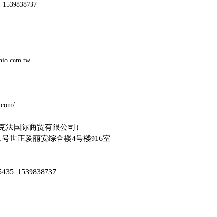
1539838737
/panio.com.tw
m/
t.com/
克法国际商贸有限公司）
1
号世正爱丽安综合楼
4
号楼
916
室
5435
1539838737