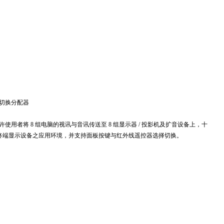
音切换分配器
许使用者将 8 组电脑的视讯与音讯传送至 8 组显示器 / 投影机及扩音设备上，十
终端显示设备之应用环境，并支持面板按键与红外线遥控器选择切换。