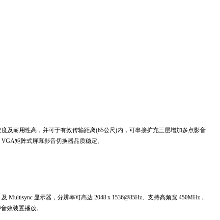
定度及耐用性高，并可于有效传输距离(65公尺)内，可串接扩充三层增加多点影音
 VGA矩阵式屏幕影音切换器品质稳定
。
及 Multisync 显示器，分辨率可高达 2048 x 1536@85Hz、支持高频宽 450MHz，
并支持音效装置播放。