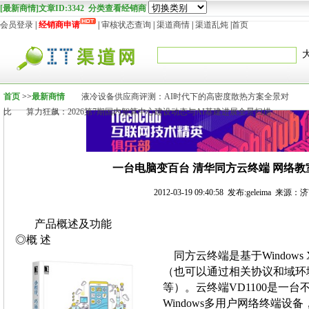
[最新商情]文章ID:3342 分类查看经销商
会员登录
|
经销商申请
|
审核状态查询
|
渠道商情
|
渠道乱炖
|
首页
首页
>>
最新商情
液冷设备供应商评测：AI时代下的高密度散热方案全景对
比
算力狂飙：2026第7期国内智算中心建设动态与AI基建进展全景扫描
一台电脑变百台 清华同方云终端 网络
2012-03-19 09:40:58 发布:geleima 来
产品概述及功能
◎概 述
同方云终端是基于Windows X
（也可以通过相关协议和域环境支持Win
等）。云终端VD1100是一台不
Windows多用户网络终端设备