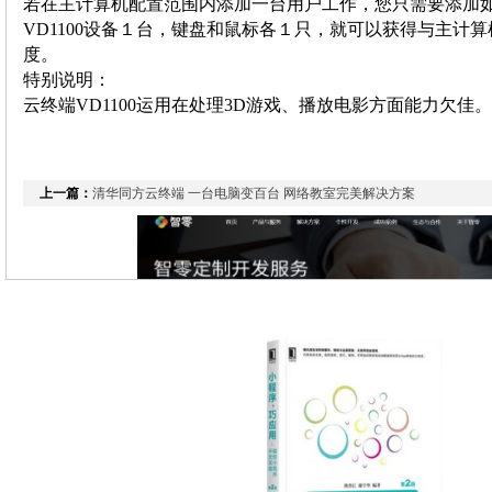
若在主计算机配置范围内添加一台用户工作，您只需要添加
VD1100设备１台，键盘和鼠标各１只，就可以获得与主计算机
度。
特别说明：
云终端VD1100运用在处理3D游戏、播放电影方面能力欠佳。
上一篇：
清华同方云终端 一台电脑变百台 网络教室完美解决方案
下一篇：
台湾制