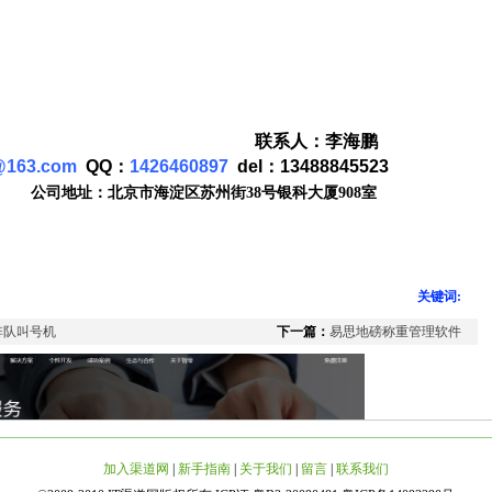
人：李海鹏
@163.com
QQ：
1426460897
del：13488845523
公司地址：北京市海淀区苏州街
38
号银科大厦
908
室
关键词:
排队叫号机
下一篇：
易思地磅称重管理软件
加入渠道网
|
新手指南
|
关于我们
|
留言
|
联系我们