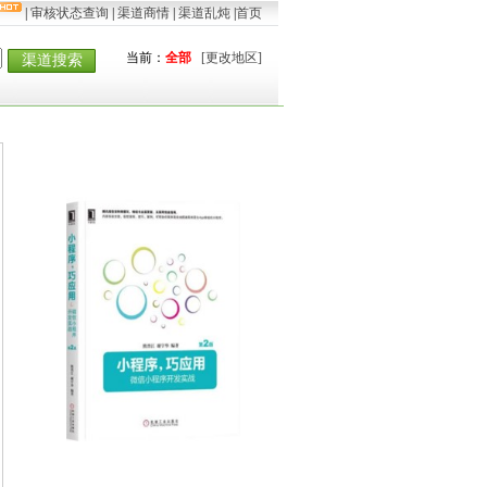
|
审核状态查询
|
渠道商情
|
渠道乱炖
|
首页
当前：
全部
[更改地区]
渠道搜索