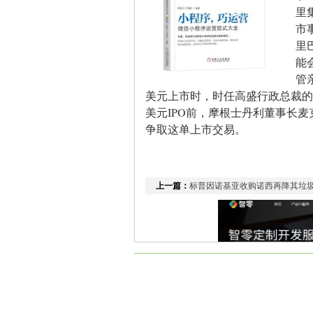
里
市
里
能
管
美元上市时，时任高盛行政总裁的保尔
美元IPO前，摩根士丹利董事长麦克(Jo
争取这单上市交易。
上一篇：
标普因诺基亚收购诺西再降其垃