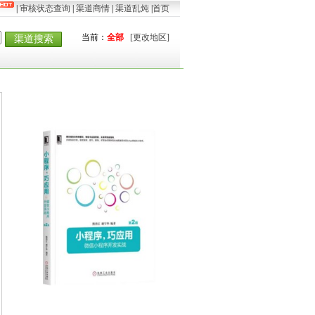
|
审核状态查询
|
渠道商情
|
渠道乱炖
|
首页
当前：
全部
[更改地区]
渠道搜索