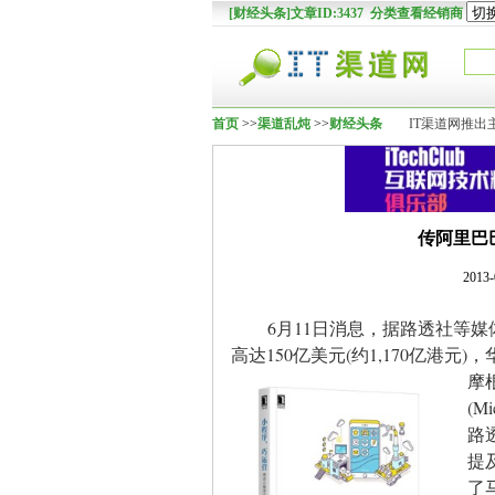
[财经头条]文章ID:3437 分类查看经销商
首页
>>
渠道乱炖
>>
财经头条
IT渠道网推出
传阿里巴
2013
6月11日消息，据路透社等
高达150亿美元(约1,170亿
摩
(M
路
提
了