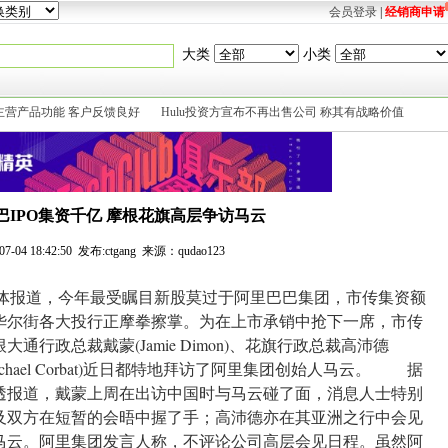
会员登录
|
经销商申请
大类
小类
主营产品功能 客户反馈良好
Hulu投资方宣布不再出售公司 称其有战略价值
巴IPO集资千亿 摩根花旗高层争访马云
-07-04 18:42:50 发布:ctgang 来源：qudao123
媒体报道，今年最受瞩目新股莫过于阿里巴巴集团，市传集资额
港元)，华尔街各大投行正摩拳擦掌。为在上市承销中抢下一席，市传
根大通行政总裁戴蒙(Jamie Dimon)、花旗行政总裁高沛德
ichael Corbat)近日都特地拜访了阿里集团创始人马云。 据
透报道，戴蒙上周在出访中国时与马云碰了面，消息人士特别
及双方在短暂的会晤中握了手；高沛德亦在其亚洲之行中会见
马云。阿里集团发言人称，不评论公司高层会见日程。虽然阿