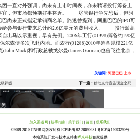
集团一直对外强调，尚未有上市时间表，亦未聘请投行筹备上
事宜，但市场都预期好事将近。 尽管银行争先恐后，但阿
巴巴尚未正式指定承销商名单。路透曾提到，阿里巴巴的IPO可
会给参与银行带来总计约2.6亿美元的费用收入。 投行派高
亲自出马以示重视，早有先例。2006年工行(01398)筹备约190亿
森便多次飞赴内地。而农行(01288)2010年筹备规模221亿
hn Mack)和行政总裁戈尔曼(James Gorman)也曾飞往北京，
关键词:
阿里巴巴
上市
圾级评级
下一篇：
移动支付宣告现金之死
加入渠道网
|
新手指南
|
关于我们
|
留言
|
联系我们
©2009-2010 IT渠道网版权所有 ICP证:粤B2-20090481 粤ICP备14093290号
本站系统开发与技术支持由
晖来科技
独家提供