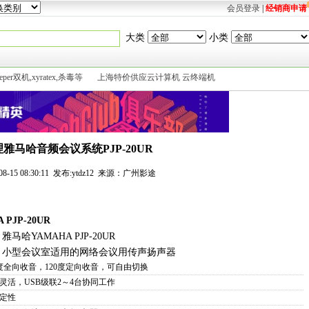
会员登录
|
经销商申请
大类
小类
eeper双机,xyratex,杀毒等
上海特价供应云计算机 云终端机
雅马哈音频会议系统PJP-20UR
-08-15 08:30:11 发布:ytdz12 来源：广州影途
JP-20UR
雅马哈YAMAHA PJP-20UR
小型会议室适用的网络会议用传声扬声器
0度全向收音，120度定向收音，可自由切换
灵活，USB级联2～4台协同工作
定性