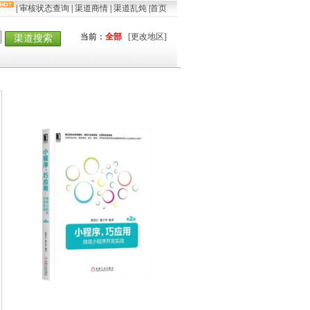
|
审核状态查询
|
渠道商情
|
渠道乱炖
|
首页
当前：
全部
[更改地区]
渠道搜索