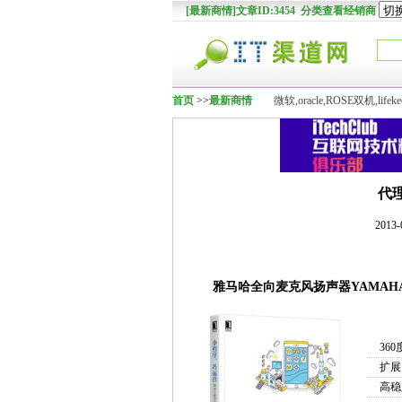
[最新商情]文章ID:3454 分类查看经销商
首页
>>
最新商情
微软,oracle,ROSE双机,lifek
代理
2013
雅马哈全向麦克风扬声器YAMAHA P
36
扩展
高稳