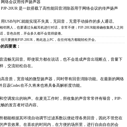
网络会议用传声扬声器
PJP-20UR 是一款搭载了高性能回音消除器用于网络会议的传声扬声
。
用USB与PC就能实现不失真，无回音，无需手动操作的多人通话。
相邻两人，也要通过头戴耳机进行对话，非常不便；PJP-20UR能准确收集两人之间
话，音色自然，开会多久都不会觉得疲倦。
只要拥有PJP-20UR，将此连上PC，在任何地方都能轻松开会。
会的四要素：
音流畅无回音。即使双方都在说话，也不会造成声音出现断点，音量下
样，交流轻松自在。
0,000Hz的高音质，宽音域的微型扬声器，同时带有回音消除功能。在最新的网络
,并且该Codec在不久将来也将具备高解析度功能。
和空调发出的响声。在麦克工作时，所收集的声音常常伴有噪音，PJP-
流畅的发言者对话内容。
所都能根据其环境自动调节过滤系数以便处理各类回音，因此不管您在
的声音效果。在喜欢的时间内，在方便的场所里，进行自由自在的会