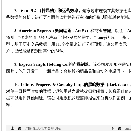
7.
Tesco PLC
（特易购）和运营效率。
这家超市连锁在其数据仓库
些数据的分析，进行更全面的监控并进行主动的维修以降低整体能耗
8.
American Express
（美国运通，
AmEx
）和商业智能。
以往，A
预测。“传统的BI已经无法满足业务发展的需要。”Laney认为。于是
型，基于历史交易数据，用115个变量来进行分析预测。该公司表示
户，已经能够识别出其中的24%。
9.
Express Scripts Holding Co.
的产品制造。
该公司发现那些需要
因此，他们开发了一个新产品：会响铃的药品盖和自动的电话呼叫，
10.
Infinity Property & Casualty Corp.
的黑暗数据（dark data
对单一目标而收集的数据，通常用过之后就被归档闲置，其真正价值
据可以用作其他用途。该公司用累积的理赔师报告来分析欺诈案例，通
额。
上一篇：
详解值180亿美金的Uber
下一篇：
Ga