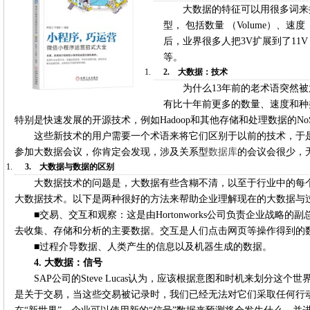
大数据的特征可以用很多词来描述。
型， 包括数量 （Volume）、速度（V
后，业界很多人把3V扩展到了11
等。
2.
大数据：技术
为什么13年前的老术语突然
有比十年前更多的数量、速度和种
特别是快速发展的开源技术，例如Hadoop和其他存储和处理数据的No
这些新技术的用户需要一个术语来将它们区别于以前的技术，于
参加大数据会议，你肯定会发现，涉及关系型
数据库
的会议会很少，
3.
大数据与数据的区别
大数据技术的问题是，大数据有些含糊不清，以至于行业中的每
大数据技术。以下是两种很好的方法来帮助企业理解现在的大数据与
■交易、交互和观察：这是由Hortonworks公司负责企业战略的副总裁
去收集、存储和分析的主要数据。交互是人们点击网页等操作得到的
■过程介导数据、人类产生的信息以及机器生成的数据。
4.
大数据：信号
SAP公司的Steve Lucas认为，应该根据意图和时机来划分这
是关于交易，当这些交易被记录时，我们已经无法对它们采取任何行动