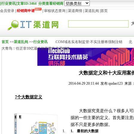
[行业资讯]文章ID:3464 分类查看经销商
会员登录
|
经销商申请
|
审核状态查询
|
渠道商情
|
渠道乱炖
|
首页
首页
>>
渠道乱炖
>>
行业资讯
.COM域名实名制监管:不实注册将强制注销
北
大青鸟：任正非10亿逼走孙亚芳为儿子铺路
大数据定义和十大应用案
2014-04-29 20:11:44 发布:qudao123 来源：
7
个大数据定义
大数据究竟是什么？很多人可
据的一些主要的定义。首先要注意
据不只是更多的数据。
1.
最初的大数据