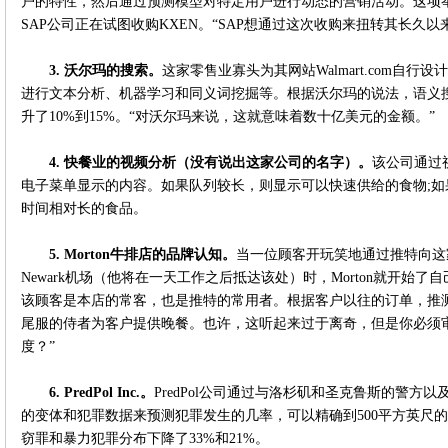
户的特性，然后通过预测模型对特定用户进行动态的营销活动。这项举
SAP公司正在试图收购KXEN。“SAP想通过这次收购来扭转其长久
3.
沃尔玛的搜索。
这家零售业寡头为其网站Walmart.com自行设
进行文本分析、机器学习和同义词挖掘等。根据沃尔玛的说法，语义
升了10%到15%。“对沃尔玛来说，这就意味着数十亿美元的金额。”
4.
快餐业的视频分析（没有说出这家公司的名字）。
该公司通过
电子菜单显示的内容。如果队列较长，则显示可以快速供给的食物;
时间相对长的食品。
5.
Morton
牛排店的品牌认知。
当一位顾客开玩笑地通过推特向这
Newark机场（他将在一天工作之后抵达该处）时，Morton就开始
该顾客是本店的常客，也是推特的常用者。根据客户以往的订单，推
尾服的侍者为客户提供晚餐。也许，这听起来过于离奇，但是你必须
度？”
6.
PredPol Inc.
。
PredPol公司通过与洛杉矶和圣克鲁斯的警方
的变体和犯罪数据来预测犯罪发生的几率，可以精确到500平方英尺
窃罪和暴力犯罪分布下降了33%和21%。