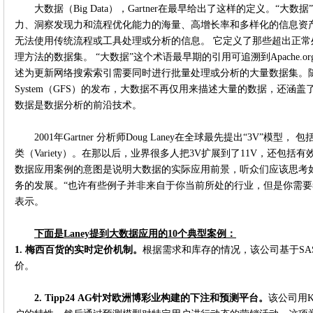
大数据（Big Data），Gartner在最早给出了这样的定义。“
力、洞察发现力和流程优化能力的海量、高增长率和多样化的信息资产
无法使用传统流程或工具处理或分析的信息。 它定义了那些超出正
理方法的数据集。 “大数据”这个术语最早期的引用可追溯到Apache.o
述为更新网络搜索索引需要同时进行批量处理或分析的大量数据集。随着谷歌Map
System（GFS）的发布，大数据不再仅用来描述大量的数据，还涵
数据是数据分析的前沿技术。
2001年Gartner 分析师Doug Laney在全球最先提出“3V”模型， 包
类（Variety）。在那以后，业界很多人把3V扩展到了11V，还包
数据应用案例的意图是说明大数据的实际应用前景，听众们应该思考
务的发展。“也许有些例子并非来自于你当前所处的行业，但是你需要考
表示。
下面是
Laney
提到大数据应用的
10
个典型案例：
1.
梅西百货的实时定价机制。
根据需求和库存的情况，该公司基于SAS
价。
2.
Tipp24 AG
针对欧洲博彩业构建的下注和预测平台。
该公司用