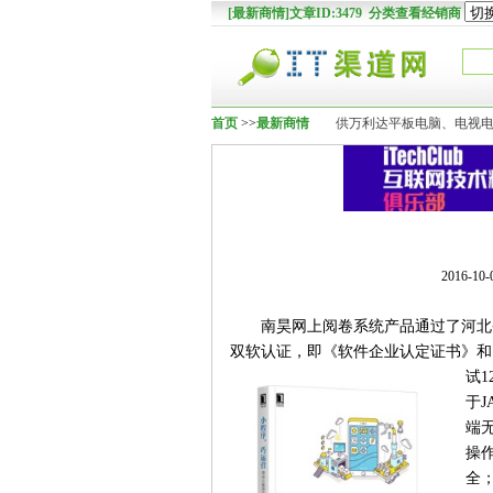
[最新商情]文章ID:3479 分类查看经销商
首页
>>
最新商情
供万利达平板电脑、电视
2016-10
南昊网上阅卷系统产品通过了河北
双软认证，即《软件企业认定证书》和
试
于J
端
操
全