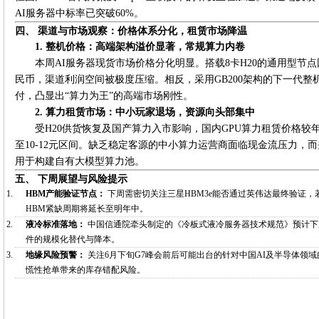
AI服务器中标率已突破60%。
四、 渠道与市场观察：价格体系分化，租赁市场降温
1. 整机价格：高端架构溢价显著，常规算力内卷
本周AI服务器现货市场价格分化明显。搭载8卡H20的通用型节点
民币，渠道利润空间被极度压缩。相反，采用GB200架构的下一代整
付，凸显出“算力为王”的高端市场刚性。
2. 算力租赁市场：中小玩家退场，资源向头部集中
受H20供货恢复及国产算力入市影响，国内GPU算力租赁价格较年
至10-12元区间。缺乏稳定客源的中小算力运营商面临现金流压力，
用于构建自有大模型算力池。
五、 下周展望与风险提示
HBM产能验证节点：
下周需密切关注三星HBM3e能否通过英伟达最终验证，
HBM紧缺周期将延长至明年中。
液冷标准落地：
中国信通院牵头制定的《冷板式液冷服务器技术规范》预计下
件的规模化替代与降本。
地缘风险预警：
关注6月下旬G7峰会前后可能出台的针对中国AI及半导体领
慌性抢单带来的库存错配风险。