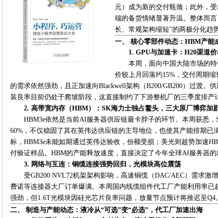
元）成为新的交付瓶颈；此外，受
端的备货情绪显著升温。整体而言
长、常规架构缩短”的两极分化趋
一、 核心零部件动态：HBM产能
1. GPU与加速卡：H20渠
本周，面向中国大陆市场的特
价较上月回落约15%，交付周期缩短至
的需求依然强劲，且正加速向Blackwell架构（B200/GB200）过渡。
装良率目前仍处于爬坡阶段，这直接制约了下游整机厂的三季度排产
2. 高带宽内存（HBM）：SK海力士独占鳌头，三大原厂博弈加
HBM3e依然是当前AI服务器供应链最卡脖子的环节。本周获悉，S
60%，不仅稳固了其在英伟达供应链的主导地位，也使其产能排期已满
标，HBM3e未能如期通过英伟达验收，份额受损；美光则趁势加速HB
付验证样品。HBM的产能释放速度，直接决定了今年全球AI服务器
3. 网络与互连：铜缆连接强势回归，光模块高位震荡
受GB200 NVL72机架架构影响，高速铜缆（DAC/AEC）需求
费诺等连接器大厂订单爆满。本周国内线缆组件代工厂产能利用率已超9
强劲，但1.6T光模块因硅光芯片良率问题，放量节点预计将推迟至Q4
二、 制造与产能动态：液冷从“可选”变“必选”，代工厂加速出海