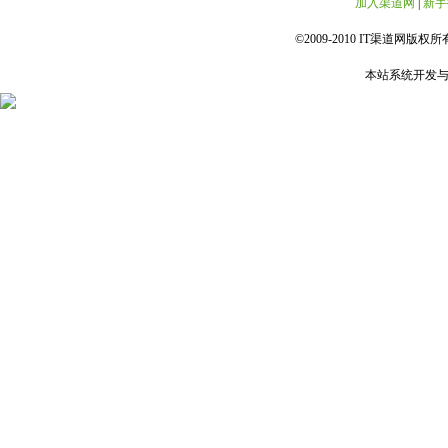
加入渠道网
|
新手
©2009-2010 IT渠道网版权所有 
本站系统开发