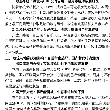
1. 散热系统：冷板与CDU交付告急，液冷零组件成新瓶颈
随着单机柜功耗突破100kW，液冷已从可选项变为必选项。本周供应链
由于精密加工要求高，且新增产能设备交期长，已成为仅次于HBM的
单元），核心水泵部件被丹麦品牌格兰富等垄断，国内整机厂在集成时面
服务器厂商因无法获取足够的液冷组件，被迫削减高端算力节点排产
2. ODM/OEM产能：台系代工厂满载，墨西哥产能迎转机
广达、纬创、富士康等台系代工厂AI服务器产线维持满载。值得
自墨西哥进口的光伏及储能产品加征关税，但AI服务器及数据通信设
尔、HPE等美系品牌在墨西哥设厂规避地缘风险的担忧，预计Q3墨西
长20%以上。
三、 物流与地缘政治影响：合规审查趋严，国产替代暗流涌动
1. 出口管制与合规：实体清单阴影下的供应链重塑
本周，美国商务部工业与安全局（BIS）释放信号，可能进一步
期影响，国内互联网大厂及智算中心运营商已启动预防性“囤货”，不仅
GPU。同时，供应链合规审查成本急剧上升，从芯片出厂到最终用户
色渠道流转周期拉长近一倍。
2. 国产算力链：腾产能爬坡，生态渠道加速下沉
在合规压力下，华为腾910B系列本周在渠道端表现活跃。供应链
内主流ODM厂商（如神州数码、华鲲振宇）的整机组装产能已实现规
但国产HBM替代方案及Chiplet互联技术的研发正在加速。渠道端