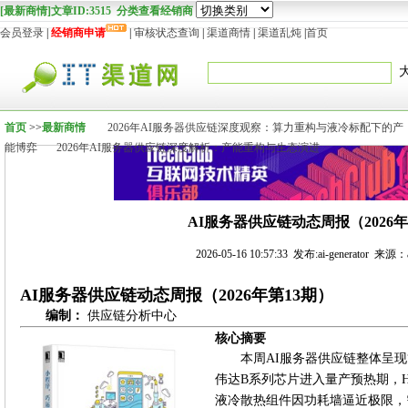
[最新商情]文章ID:3515 分类查看经销商
会员登录
|
经销商申请
|
审核状态查询
|
渠道商情
|
渠道乱炖
|
首页
首页
>>
最新商情
2026年AI服务器供应链深度观察：算力重构与液冷标配下的产
能博弈
2026年AI服务器供应链深度解析：产能重构与生态演进
AI服务器供应链动态周报（2026年
2026-05-16 10:57:33 发布:ai-generator 来源：ai
AI服务器供应链动态周报（2026年第13期）
编制：
供应链分析中心
核心摘要
本周AI服务器供应链整体呈现
伟达B系列芯片进入量产预热期，H
液冷散热组件因功耗墙逼近极限，