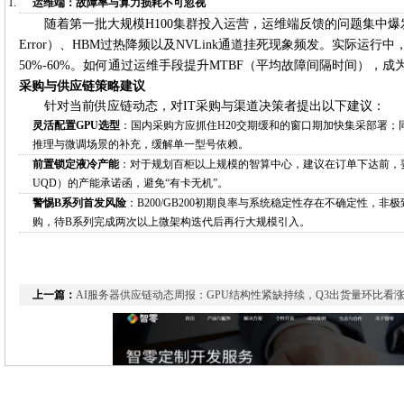
运维端：故障率与算力损耗不可忽视
随着第一批大规模H100集群投入运营，运维端反馈的问题集中爆
Error）、HBM过热降频以及NVLink通道挂死现象频发。实际运
50%-60%。如何通过运维手段提升MTBF（平均故障间隔时间），
采购与供应链策略建议
针对当前供应链动态，对IT采购与渠道决策者提出以下建议：
灵活配置GPU选型
：国内采购方应抓住H20交期缓和的窗口期加快集采部署；同时，建
推理与微调场景的补充，缓解单一型号依赖。
前置锁定液冷产能
：对于规划百柜以上规模的智算中心，建议在订单下达前，
UQD）的产能承诺函，避免“有卡无机”。
警惕B系列首发风险
：B200/GB200初期良率与系统稳定性存在不确定性，非极
购，待B系列完成两次以上微架构迭代后再行大规模引入。
AI服务器供应链动态周报：GPU结
上一篇：
AI服务器供应链动态周报：GPU结构性紧缺持续，Q3出货量环比看
下一篇：
AI服务器供应链动态周报
本期周报聚焦AI服务器供应链最新动态。过去一周，供应链核
面，以H20为代表的特定GPU型号交期显著缩短，渠道库存有所松动；