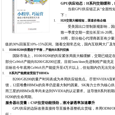
GPU供应动态：H系列交期缓和，B
当前GPU供应链正从“全面性
下：
H20交期大幅缩短，渠道价格企稳
受美国出口管制新规影响，国
致一季度交期一度拉长至16-20周
10周，部分核心代理商甚至有少量
值的30%回落至10%-15%区间。随着交期常态化，国内互联网大厂
H100/H200供需趋于平衡，产能向B系列切换
国际市场上，H100/H200的供应紧张局面大幅缓解，交期已稳定
部分CoWoS产能向B200/GB200过渡。目前5nm/4nm先进制程产
目标在今年底将CoWoS月产能提升至4万片以上，但短期内仍无法完全满
B系列产能爬坡受阻于HBM3e
B200/GB200的量产时间表成为本周供应链焦点。尽管NVIDI
馈，12层堆叠HBM3e的良率仍是最大制约因素。SK海力士作为核心供应
而三星的HBM3e良率尚未达到NVIDIA的认证要求。这导致B系列
H200的生命周期。
服务器出货量：CSP拉货动能强劲，液冷渗透率加速攀升
GPU供应的边际改善直接传导至服务器整机出货端，本周ODM/
征：