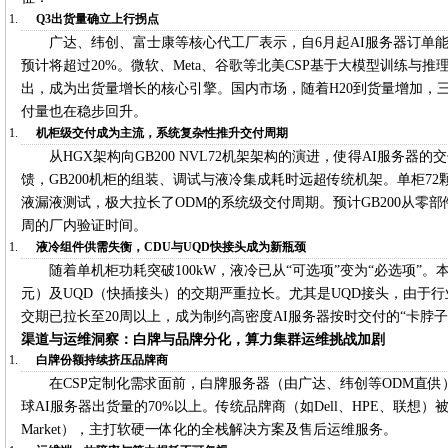
Q3出货量确立上行拐点
广达、纬创、富士康等核心代工厂表示，自6月起AI服务器订单
预计将超过20%。微软、Meta、谷歌等北美CSP基于大模型训练与
出，成为出货量增长的核心引擎。国内市场，随着H20到货量增加，
付量也在稳步回升。
机柜级交付成为主流，系统复杂性推升交付周期
从HGX架构向GB200 NVL72机架架构的演进，使得AI服务
馈，GB200机柜的组装、调试与液冷集成耗时远超传统机架。单柜72
液漏液测试，极大拉长了ODM的系统级交付周期。预计GB200从零部件
周的厂内验证时间。
液冷组件供需失衡，CDU与UQD快接头成为新瓶颈
随着单机柜功耗突破100kW，液冷已从“可选项”变为“必选项”
元）及UQD（快插接头）的交期严重拉长。尤其是UQD接头，由于
交期已拉长至20周以上，成为制约高密度AI服务器按时交付的“卡脖子
渠道与运维洞察：白牌与品牌分化，算力集群运维挑战加剧
白牌份额持续挤压品牌商
在CSP定制化需求面前，白牌服务器（由广达、纬创等ODM直
球AI服务器出货量的70%以上。传统品牌商（如Dell、HPE、联想）被迫
Market），主打软硬一体化的全栈解决方案及售后运维服务。