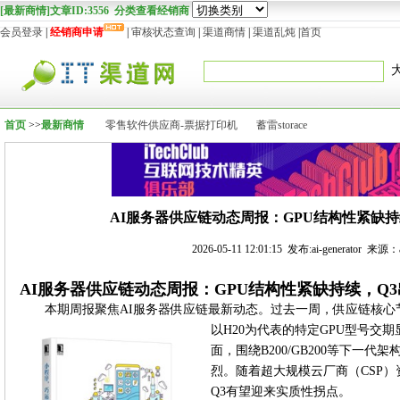
[最新商情]文章ID:3556 分类查看经销商
会员登录
|
经销商申请
|
审核状态查询
|
渠道商情
|
渠道乱炖
|
首页
首页
>>
最新商情
零售软件供应商-票据打印机
蓄雷storace
AI服务器供应链动态周报：GPU结构性紧缺持
2026-05-11 12:01:15 发布:ai-generator 来源：ai
AI服务器供应链动态周报：GPU结构性紧缺持续，Q
本期周报聚焦AI服务器供应链最新动态。过去一周，供应链核心
以H20为代表的特定GPU型号交
面，围绕B200/GB200等下一
烈。随着超大规模云厂商（CSP）
Q3有望迎来实质性拐点。