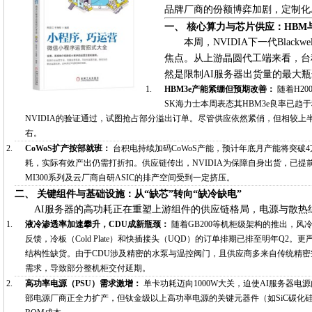
品牌厂商的份额博弈加剧，定制化
一、 核心算力与芯片供应：HBM与
本周，NVIDIA下一代Blac
焦点。从上游晶圆代工端来看，台积
然是限制AI服务器出货量的最大
HBM3e产能紧绷但预期改善：
随着H20
SK海力士本周表态其HBM3e良率已
NVIDIA的验证通过，试图抢占部分溢出订单。尽管供应依然紧俏，但相较上半
右。
CoWoS扩产按部就班：
台积电持续加码CoWoS产能，预计年底月产能将突破
耗，实际有效产出仍需打折扣。供应链传出，NVIDIA为保障自身出货，已提前锁
MI300系列及云厂商自研ASIC的排产空间受到一定挤压。
二、 关键组件与基础设施：从“缺芯”转向“缺冷缺电”
AI服务器的高功耗正在重塑上游组件的供应链格局，电源与散热
液冷渗透率加速攀升，CDU成新瓶颈：
随着GB200等机柜级架构的推出，
反馈，冷板（Cold Plate）和快插接头（UQD）的订单排期已排至明年Q2
结构性缺货。由于CDU涉及精密的水泵与温控阀门，且供应商多来自传统精
需求，导致部分整机柜交付延期。
高功率电源（PSU）需求激增：
单卡功耗迈向1000W大关，迫使AI服务器电源
部电源厂商正全力扩产，但钛金级以上高功率电源的关键元器件（如SiC碳化硅