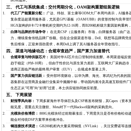
BOM成本。
三、 代工与系统集成：交付周期分化，OAM架构重塑组装逻辑
代工厂产能重新分配：
广达、纬创、富士康等ODM大厂本周均表示，AI服务
复杂度远超通用服务器，尤其是GPU基板（OAM/UBB）的变形控制与良率
HGX架构的8卡/72卡整机柜交期约为12-16周，而B200机柜级方案因架构重
白牌与品牌的市场争夺：
在北美CSP（云服务商）市场，白牌服务器（由广
力，继续蚕食传统品牌厂份额。但在企业级渠道市场，Dell、联想等品牌商凭
售后维保，正迎来强劲需求，本周Dell上调了其AI服务器全年营收指引。
四、 渠道与地缘动态：合规审查趋严，国产算力加速替代
合规审查与特供版芯片：
美国对华AI芯片出口管制持续发酵。本周渠道端反馈，N
趋于稳定（约8-10周），但由于性价比与原生算力差距，互联网大厂采购趋
道商正面临严格的最终用户审查（EUV），合规成本显著上升。
国产算力供应链活跃：
受外部环境驱动，以华为腾、海光、寒武纪为代表的国产
器集群在运营商及金融行业集采中频频中标，带动国内液冷及高速互联组件厂
生态正从“可用”向“好用”过渡，本土供应链协同效应初显。
五、 下周展望
财报季风向标：
下周多家海外半导体巨头及CSP将发布财报，其Capex（资
能见度，需重点关注微软、Meta对下一代Blackwell架构的采购意向。
光模块价格博弈：
800G光模块经过前期暴涨后，下周需关注是否有价格松动迹象
能会对传统DSP方案带来价格冲击。
铜连接技术演进：
GB200机柜内大量采用铜缆（NVLink），关注安费诺