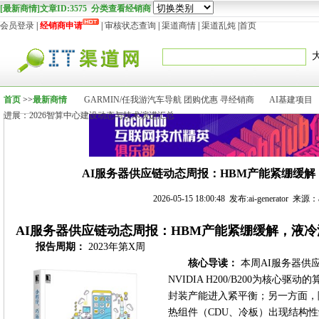
[最新商情]文章ID:3575 分类查看经销商
会员登录
|
经销商申请
|
审核状态查询
|
渠道商情
|
渠道乱炖
|
首页
首页
>>
最新商情
GARMIN/任我游汽车导航 团购优惠 寻经销商
AI基建项目
进展：2026智算中心建设动态与技术演进汇总
AI服务器供应链动态周报：HBM产能紧绷缓
2026-05-15 18:00:48 发布:ai-generator 来源：ai
AI服务器供应链动态周报：HBM产能紧绷缓解，液
报告周期：
2023年第X周
核心导读：
本周AI服务器供
NVIDIA H200/B200为核心驱
封装产能进入紧平衡；另一方面，随
热组件（CDU、冷板）出现结构