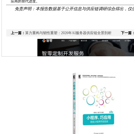
应商的替代进度。
免责声明：本报告数据基于公开信息与供应链调研综合得出，仅
AI服务器供应链动态周报：HBM产能
上一篇：
算力重构与韧性重塑：2026年AI服务器供应链全景剖析
下一篇
核心导读：
本周AI服务器供应链呈现“冰火两重天”态势。一方面