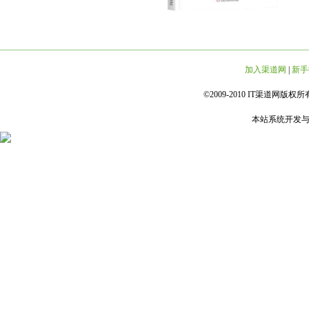
加入渠道网
|
新手
©2009-2010 IT渠道网版权所有 
本站系统开发