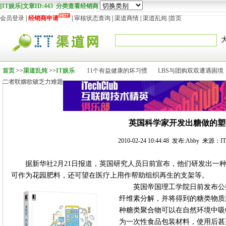
[IT娱乐]文章ID:443 分类查看经销商
会员登录
|
经销商申请
|
审核状态查询
|
渠道商情
|
渠道乱炖
|
首页
首页
>>
渠道乱炖
>>
IT娱乐
11个有益健康的坏习惯
LBS与团购双双遭遇困境
二者联姻欲破乏力难题
英国科学家开发出糖做的塑
2010-02-24 10:44:48 发布:Abby 来源
据新华社2月21日报道，英国研究人员日前宣布，他们研发出一种
可作为花园肥料，还可望在医疗上用作帮助组织再生的支架等。
英国帝国理工学院日前发布公
纤维素分解，并将得到的糖类物质
种糖类聚合物可以在自然环境中吸
为一次性食品包装材料，使用后甚