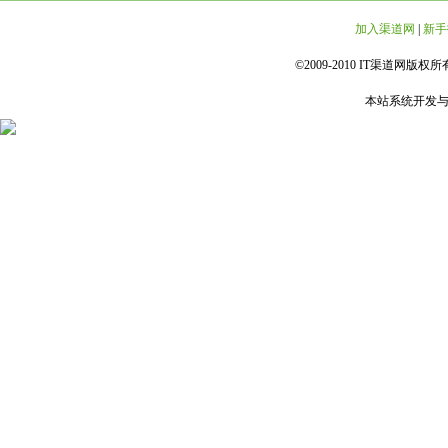
加入渠道网
|
新手
©2009-2010 IT渠道网版权所有 
本站系统开发