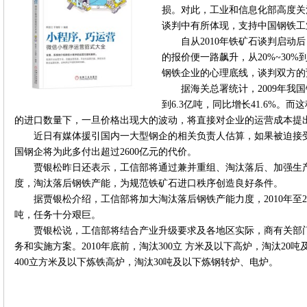
损。对此，工业和信息化部高度关
谈判中有所体现，支持中国钢铁工
自从2010年铁矿石谈判启动
的报价便一路飙升，从20%~30%到
钢铁企业的心理底线，谈判双方的
据海关总署统计，2009年我
到6.3亿吨，同比增长41.6%。
的进口数量下，一旦价格出现大的波动，将直接对企业的运营成本提
近日有媒体援引国内一大型钢企的相关负责人估算，如果被迫接受
国钢企将为此多付出超过2600亿元的代价。
贾银松昨日还表示，工信部将通过兼并重组、淘汰落后、加强生
度，淘汰落后钢铁产能，为规范铁矿石进口秩序创造良好条件。
据贾银松介绍，工信部将加大淘汰落后钢铁产能力度，2010年至2
吨，任务十分艰巨。
贾银松说，工信部将结合产业升级要求及各地区实际，商有关部
务和实施方案。2010年底前，淘汰300立 方米及以下高炉，淘汰20吨
400立方米及以下炼铁高炉，淘汰30吨及以下炼钢转炉、电炉。