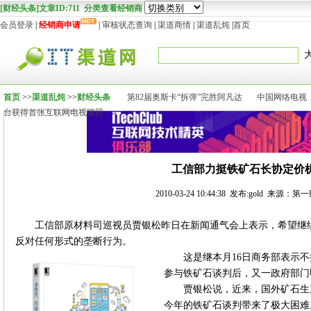
[财经头条]文章ID:711 分类查看经销商
会员登录
|
经销商申请
|
审核状态查询
|
渠道商情
|
渠道乱炖
|
首页
首页
>>
渠道乱炖
>>
财经头条
第82届奥斯卡“拆弹”完胜阿凡达
中国网络电视
台获得首张互联网电视牌照
工信部力挺铁矿石长协定价
2010-03-24 10:44:38 发布:gold 来源
工信部原材料司巡视员贾银松昨日在新闻通气会上表示，希望继
反对任何形式的垄断行为。
这是继本月16日商务部表示
参与铁矿石谈判后，又一政府部门
贾银松说，近来，国外矿石生
今年的铁矿石谈判带来了极大困难