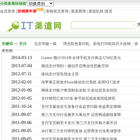
分类查看经销商
会员登录
|
经销商申请
|
审核状态查询
|
渠道商情
|
渠道乱炖
|
首页
关键词
>>
支付
北京华硕一级
理光彩色复印机、彩色打印机四月大促销，快
来抢购
2014-03-13
Gartner:预计2014年全球手机支付将达3250亿美元
2013-07-04
微信支付驾到！微信开启商业化想象空间
2012-07-11
移动支付宣告现金之死
2012-02-01
传苹果正研发iPhone移动支付系统 采用NFC技术
2012-01-06
网络支付账户将强制实名制 引发信息安全担忧
2012-01-05
支付牌照已发101张 春节前后或发第四批牌照
2011-10-24
支付宝被攻击引发备付金监管问题 收益界定模糊
2011-09-07
第三方支付行业兼并大幕拉开 运营商或曲线拿牌
2011-09-06
支付宝完购安卡支付 第三方支付并购大幕开启
2011-09-05
央行第三方支付牌照发放 运营商支付业务须暂停
2011-09-05
支付宝宣布收购安卡支付 第三方支付整合加速