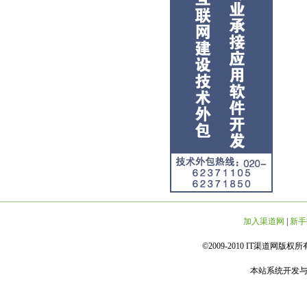
加入渠道网
|
新手
©2009-2010 IT渠道网版权所有 
本站系统开发