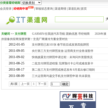
分类查看经销商
会员登录
|
经销商申请
|
审核状态查询
|
渠道商情
|
渠道乱炖
|
首页
关键词
>>
支付牌照
GARMIN/任我游汽车导航 团购优惠 寻经销商
2026年液
冷设备供应商深度评测：主流厂商液冷方案全景对比
2012-01-05
支付牌照已发101张 春节前后或发第四批牌照
2011-09-05
央行第三方支付牌照发放 运营商支付业务须暂停
2011-09-02
快钱披露支付牌照申请过程：未询问外资股情况
2011-08-25
二批支付牌照进程慢 无牌预付卡公司或难发新卡
2011-08-17
第二批三方支付牌照或推迟发布 8月底出修订细则
2011-08-09
三大运营商均递交手机支付牌照申请 尚未获批
共1页
上一页
1
下一页