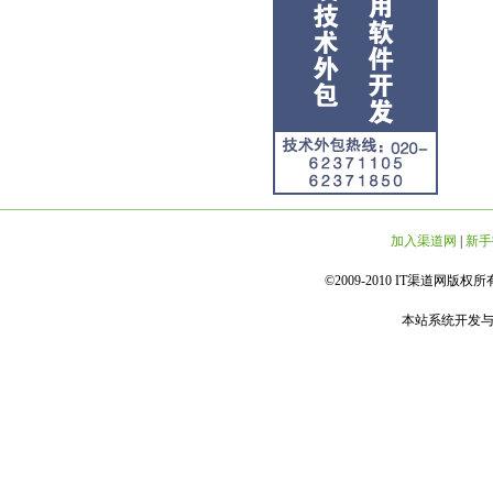
加入渠道网
|
新手
©2009-2010 IT渠道网版权所有 
本站系统开发