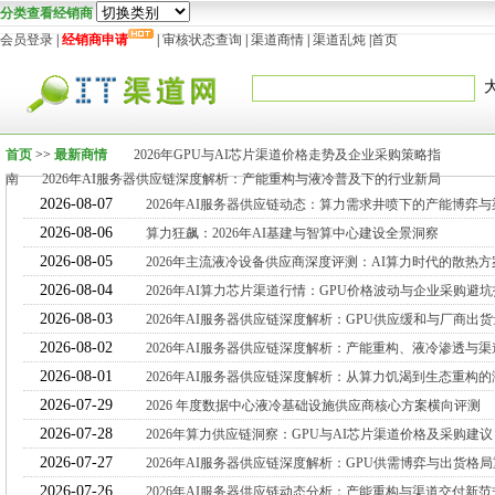
分类查看经销商
会员登录
|
经销商申请
|
审核状态查询
|
渠道商情
|
渠道乱炖
|
首页
首页
>>
最新商情
2026年GPU与AI芯片渠道价格走势及企业采购策略指
南
2026年AI服务器供应链深度解析：产能重构与液冷普及下的行业新局
2026-08-07
2026年AI服务器供应链动态：算力需求井喷下的产能博弈
2026-08-06
算力狂飙：2026年AI基建与智算中心建设全景洞察
2026-08-05
2026年主流液冷设备供应商深度评测：AI算力时代的散热
2026-08-04
2026年AI算力芯片渠道行情：GPU价格波动与企业采购避
2026-08-03
2026年AI服务器供应链深度解析：GPU供应缓和与厂商出
2026-08-02
2026年AI服务器供应链深度解析：产能重构、液冷渗透与
2026-08-01
2026年AI服务器供应链深度解析：从算力饥渴到生态重构
2026-07-29
2026 年度数据中心液冷基础设施供应商核心方案横向评测
2026-07-28
2026年算力供应链洞察：GPU与AI芯片渠道价格及采购建议
2026-07-27
2026年AI服务器供应链深度解析：GPU供需博弈与出货格
2026-07-26
2026年AI服务器供应链动态分析：产能重构与渠道交付新范