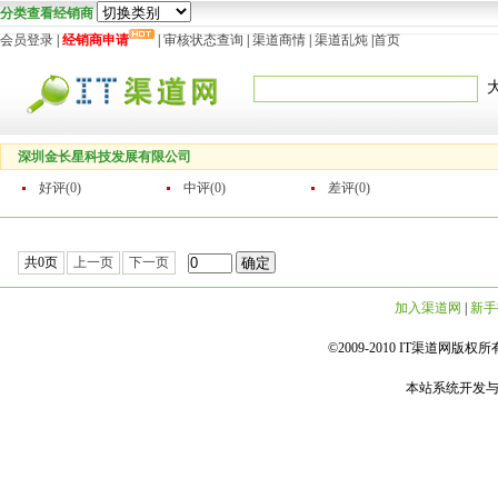
分类查看经销商
会员登录
|
经销商申请
|
审核状态查询
|
渠道商情
|
渠道乱炖
|
首页
深圳金长星科技发展有限公司
好评(0)
中评(0)
差评(0)
共0页
上一页
下一页
加入渠道网
|
新手
©2009-2010 IT渠道网版权所有 
本站系统开发