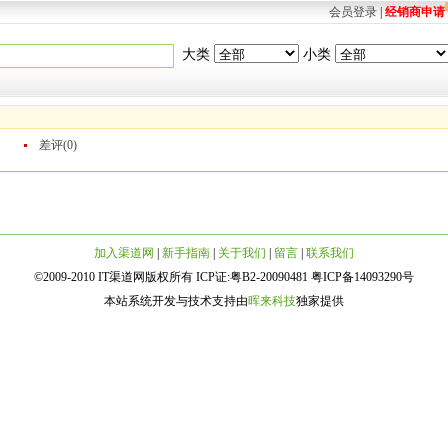
会员登录
|
经销商申请
大类
小类
差评(0)
加入渠道网
|
新手指南
|
关于我们
|
留言
|
联系我们
©2009-2010 IT渠道网版权所有 ICP证:粤B2-20090481 粤ICP备14093290号
本站系统开发与技术支持由
晖来科技
独家提供