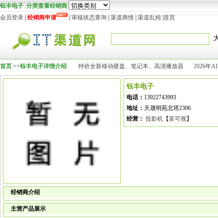
钰丰电子 分类查看经销商
会员登录
|
经销商申请
|
审核状态查询
|
渠道商情
|
渠道乱炖
|
首页
首页
>>
钰丰电子详情介绍
特价全新移动硬盘、笔记本、高清播放器
2026
钰丰电子
电话：
13922743993
地址：
天晟明苑北塔2306
经营：
投影机
【
富可视
】
经销商介绍
主营产品展示