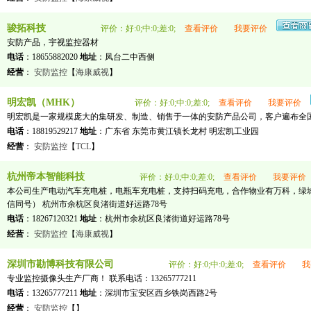
骏拓科技
评价：好:0;中:0;差:0;
查看评价
我要评价
安防产品，宇视监控器材
电话
：18655882020
地址
：凤台二中西侧
经营
：
安防监控
【
海康威视
】
明宏凯（MHK）
评价：好:0;中:0;差:0;
查看评价
我要评价
明宏凯是一家规模庞大的集研发、制造、销售于一体的安防产品公司，客户遍布全国
电话
：18819529217
地址
：广东省 东莞市黄江镇长龙村 明宏凯工业园
经营
：
安防监控
【
TCL
】
杭州帝本智能科技
评价：好:0;中:0;差:0;
查看评价
我要评价
本公司生产电动汽车充电桩，电瓶车充电桩，支持扫码充电，合作物业有万科，绿城，等知
信同号） 杭州市余杭区良渚街道好运路78号
电话
：18267120321
地址
：杭州市余杭区良渚街道好运路78号
经营
：
安防监控
【
海康威视
】
深圳市勘博科技有限公司
评价：好:0;中:0;差:0;
查看评价
我
专业监控摄像头生产厂商！ 联系电话：13265777211
电话
：13265777211
地址
：深圳市宝安区西乡铁岗西路2号
经营
：
安防监控
【
】