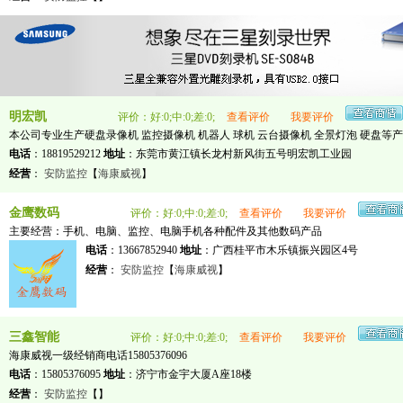
明宏凯
评价：好:0;中:0;差:0;
查看评价
我要评价
本公司专业生产硬盘录像机 监控摄像机 机器人 球机 云台摄像机 全景灯泡 硬盘等产品 联
电话
：18819529212
地址
：东莞市黄江镇长龙村新风街五号明宏凯工业园
经营
：
安防监控
【
海康威视
】
金鹰数码
评价：好:0;中:0;差:0;
查看评价
我要评价
主要经营：手机、电脑、监控、电脑手机各种配件及其他数码产品
电话
：13667852940
地址
：广西桂平市木乐镇振兴园区4号
经营
：
安防监控
【
海康威视
】
三鑫智能
评价：好:0;中:0;差:0;
查看评价
我要评价
海康威视一级经销商电话15805376096
电话
：15805376095
地址
：济宁市金宇大厦A座18楼
经营
：
安防监控
【
】