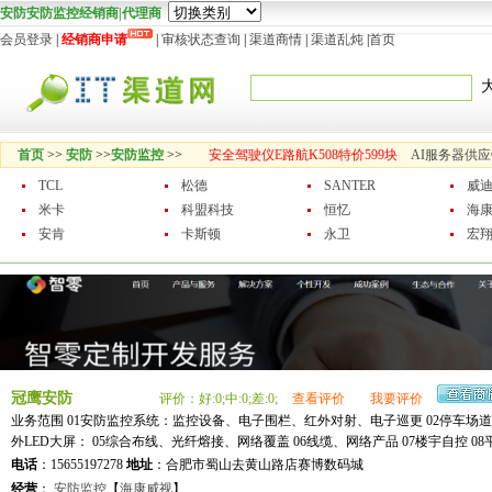
安防安防监控经销商|代理商
会员登录
|
经销商申请
|
审核状态查询
|
渠道商情
|
渠道乱炖
|
首页
首页
>>
安防
>>
安防监控
>>
安全驾驶仪E路航K508特价599块
AI服务器供
TCL
松德
SANTER
威
米卡
科盟科技
恒忆
海
安肯
卡斯顿
永卫
宏
冠鹰安防
评价：好:0;中:0;差:0;
查看评价
我要评价
业务范围 01安防监控系统：监控设备、电子围栏、红外对射、电子巡更 02停车场道
外LED大屏： 05综合布线、光纤熔接、网络覆盖 06线缆、网络产品 07楼宇自控 0
电话
：15655197278
地址
：合肥市蜀山去黄山路店赛博数码城
经营
：
安防监控
【
海康威视
】