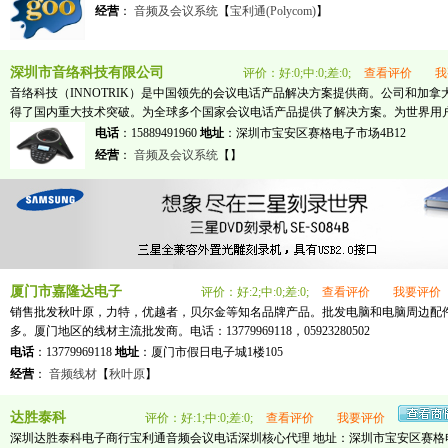
经营
：
音频及会议系统
【
宝利通(Polycom)
】
深圳市音络科技有限公司
评价：好:0;中:0;差:0;
查看评价
我
音络科技（INNOTRIK）是中国领先的会议电话产品解决方案提供商。公司和加
得了国内重大技术突破。为全球多个国家会议电话产品提供了解决方案。为世界用
电话
：15889491960
地址
：深圳市宝安区赛格电子市场4B12
经营
：
音频及会议系统
【
】
厦门市嘉隆达电子
评价：好:2;中:0;差:0;
查看评价
我要评价
销售批发秋叶原，力特，优越者，贝尔金等知名品牌产品。批发电脑和电脑周边配
多。厦门地区的线材主流批发商。电话：13779969118，05923280502
电话
：13779969118
地址
：厦门市假日电子城1楼105
经营
：
音频线材
【
秋叶原
】
达胜泰科
评价：好:1;中:0;差:0;
查看评价
我要评价
深圳达胜泰科电子商行宝利通音频会议电话深圳核心代理 地址：深圳市宝安区赛格电子市场3D37 