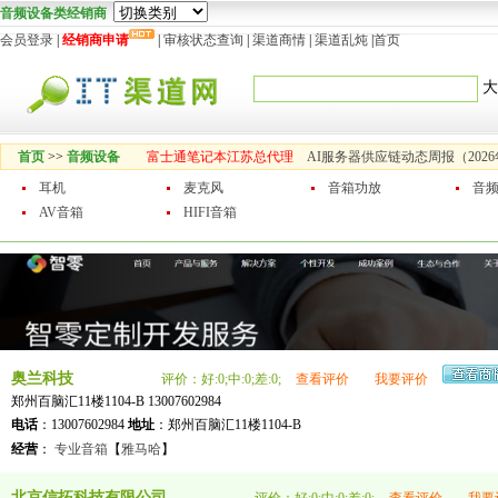
音频设备类经销商
会员登录
|
经销商申请
|
审核状态查询
|
渠道商情
|
渠道乱炖
|
首页
大
首页
>>
音频设备
富士通笔记本江苏总代理
AI服务器供应链动态周报（2026
耳机
麦克风
音箱功放
音
AV音箱
HIFI音箱
奥兰科技
评价：好:0;中:0;差:0;
查看评价
我要评价
郑州百脑汇11楼1104-B 13007602984
电话
：13007602984
地址
：郑州百脑汇11楼1104-B
经营
：
专业音箱
【
雅马哈
】
北京信拓科技有限公司