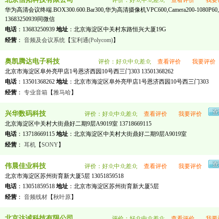
评价：好:0;中:0;差:0;
查看评价
我要
华为高清会议终端.BOX300.600.Bar300,华为高清摄像机VPC600,Camera200-1080
13683250939同微信
电话
：13683250939
地址
：北京海淀区中关村东路恒兴大厦19G
经营
：
音频及会议系统
【
宝利通(Polycom)
】
奥凯腾达电子科技
评价：好:0;中:0;差:0;
查看评价
我要评价
北京市海淀区阜外亮甲店1号恩济西园10号西三门303 13501368262
电话
：13501368262
地址
：北京市海淀区阜外亮甲店1号恩济西园10号西三门303
经营
：
专业音箱
【
雅马哈
】
兴华数码科技
评价：好:0;中:0;差:0;
查看评价
我要评价
北京海淀区中关村大街鼎好二期9层A9019室 13718669115
电话
：13718669115
地址
：北京海淀区中关村大街鼎好二期9层A9019室
经营
：
耳机
【
SONY
】
伟晨佳业科技
评价：好:0;中:0;差:0;
查看评价
我要评价
北京市海淀区苏州街育新大厦5层 13051859518
电话
：13051859518
地址
：北京市海淀区苏州街育新大厦5层
经营
：
音频线材
【
秋叶原
】
北京达诚科技有限公司
评价：好:0;中:0;差:0;
查看评价
我要